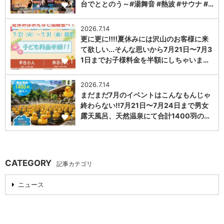
台でととのう～#湯舞音 #熱波 #サウナ #…
1
2026.7.14
更に更に‼️‼️夏休みには沢山のお客様に来
て欲しい...そんな思いから7月21日〜7月3
1日までお子様料金を半額にしちゃいま…
1
2026.7.14
まだまだ7月のイベントはこんなもんじゃ
終わらない‼️7月21日〜7月24日まで男女
露天風呂、天然温泉にて合計1400羽の…
1
CATEGORY
記事カテゴリ
ニュース