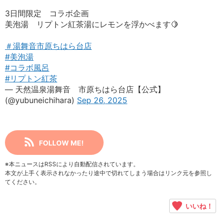
3日間限定 コラボ企画
美泡湯 リプトン紅茶湯にレモンを浮かべます🍋
＃湯舞音市原ちはら台店
#美泡湯
#コラボ風呂
#リプトン紅茶
— 天然温泉湯舞音 市原ちはら台店【公式】
(@yubuneichihara)
Sep 26, 2025
FOLLOW ME!
※本ニュースはRSSにより自動配信されています。
本文が上手く表示されなかったり途中で切れてしまう場合はリンク元を参照し
てください。
いいね！