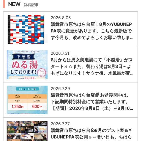
NEW
新着記事
2026.8.05
湯舞音市原ちはら台店！8月のYUBUNEP
PA表に変更があります。こちら最新版で
す今月も、改めてよろしくお願い致しま…
1
2026.7.31
8月からは男女美泡湯にて「不感湯」がス
タート♬☺また、替わり湯は8月3日～よ
もぎになります！サウナ後、水風呂が苦…
1
2026.7.29
湯舞音市原ちはら台店🌈 お盆期間中は、
下記期間特別料金にて営業いたします。
【期間】 2026年8月8日（土）～8月16…
1
2026.7.27
湯舞音市原ちはら台👍8月のゲスト表＆Y
UBUNEPPA表公開☺～暑い日も、ちはら