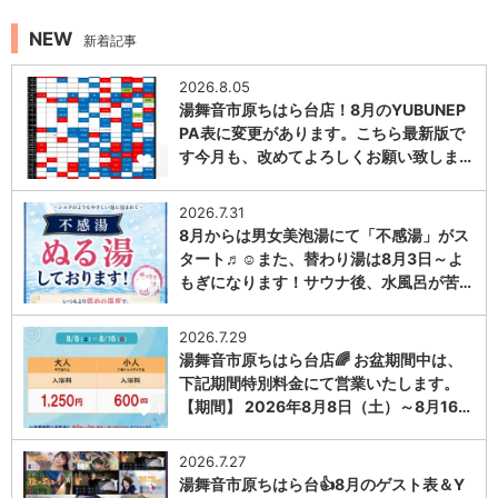
NEW
新着記事
2026.8.05
湯舞音市原ちはら台店！8月のYUBUNEP
PA表に変更があります。こちら最新版で
す今月も、改めてよろしくお願い致しま…
1
2026.7.31
8月からは男女美泡湯にて「不感湯」がス
タート♬☺また、替わり湯は8月3日～よ
もぎになります！サウナ後、水風呂が苦…
1
2026.7.29
湯舞音市原ちはら台店🌈 お盆期間中は、
下記期間特別料金にて営業いたします。
【期間】 2026年8月8日（土）～8月16…
1
2026.7.27
湯舞音市原ちはら台👍8月のゲスト表＆Y