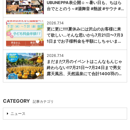
UBUNEPPA表公開☺～暑い日も、ちはら
台でととのう～#湯舞音 #熱波 #サウナ #…
1
2026.7.14
更に更に‼️‼️夏休みには沢山のお客様に来
て欲しい...そんな思いから7月21日〜7月3
1日までお子様料金を半額にしちゃいま…
1
2026.7.14
まだまだ7月のイベントはこんなもんじゃ
終わらない‼️7月21日〜7月24日まで男女
露天風呂、天然温泉にて合計1400羽の…
1
CATEGORY
記事カテゴリ
ニュース