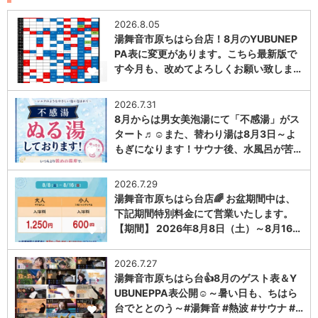
2026.8.05
湯舞音市原ちはら台店！8月のYUBUNEP
PA表に変更があります。こちら最新版で
す今月も、改めてよろしくお願い致しま…
1
2026.7.31
8月からは男女美泡湯にて「不感湯」がス
タート♬☺また、替わり湯は8月3日～よ
もぎになります！サウナ後、水風呂が苦…
1
2026.7.29
湯舞音市原ちはら台店🌈 お盆期間中は、
下記期間特別料金にて営業いたします。
【期間】 2026年8月8日（土）～8月16…
1
2026.7.27
湯舞音市原ちはら台👍8月のゲスト表＆Y
UBUNEPPA表公開☺～暑い日も、ちはら
台でととのう～#湯舞音 #熱波 #サウナ #…
1