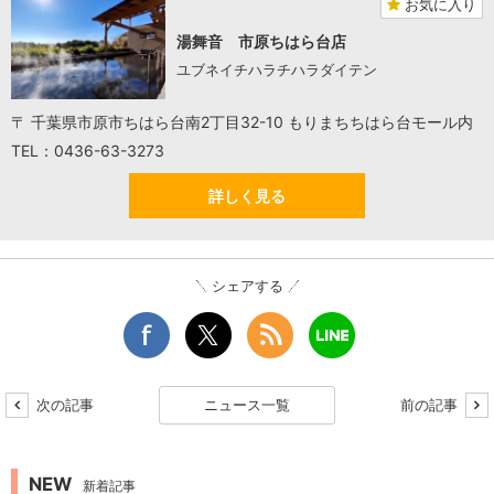
お気に入り
湯舞音 市原ちはら台店
ユブネイチハラチハラダイテン
〒 千葉県市原市ちはら台南2丁目32-10 もりまちちはら台モール内
TEL：0436-63-3273
詳しく見る
シェアする
次の記事
ニュース一覧
前の記事
NEW
新着記事