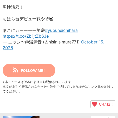
男性諸君‼️
ちはら台デビュー戦やぞ🥰
まこにぃーーーー笑😆
#yubuneichihara
https://t.co/Zb1jtZb6Je
— ニッシ〜@湯舞音 (@nisinisimura771)
October 15,
2025
FOLLOW ME!
※本ニュースはRSSにより自動配信されています。
本文が上手く表示されなかったり途中で切れてしまう場合はリンク元を参照し
てください。
いいね！