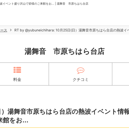
✨️ 熱波イベント盛り沢山で皆様のご来館をお... | 湯舞音 市原ちはら台店
ュース
RT by @yubuneichihara: 10月25日(日）湯舞音市原ちはら台店
湯舞音 市原ちはら台店
料金
クチコミ
10月25日(日）湯舞音市原ちはら台店の熱波イベント情
館をお...