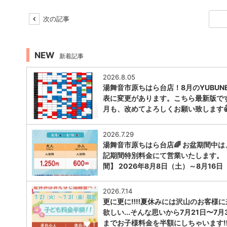
次の記事
NEW
新着記事
2026.8.05
湯舞音市原ちはら台店！8月のYUBUNE
表に変更があります。こちら最新版で
月も、改めてよろしくお願い致します
1
2026.7.29
湯舞音市原ちはら台店🌈 お盆期間中は
記期間特別料金にて営業いたします。
間】 2026年8月8日（土）～8月16日
1
2026.7.14
更に更に‼️‼️夏休みには沢山のお客様
欲しい...そんな思いから7月21日〜7月
までお子様料金を半額にしちゃいます‼︎‼
1