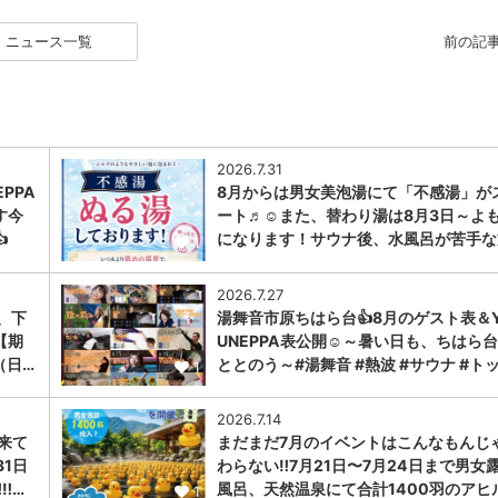
ニュース一覧
前の記
2026.7.31
PPA
8月からは男女美泡湯にて「不感湯」が
す今
ート♬☺また、替わり湯は8月3日～よ

になります！サウナ後、水風呂が苦手な
1
2026.7.27
、下
湯舞音市原ちはら台👍8月のゲスト表＆Y
【期
UNEPPA表公開☺～暑い日も、ちはら
（日…
ととのう～#湯舞音 #熱波 #サウナ #ト
1
2026.7.14
に来て
まだまだ7月のイベントはこんなもんじ
31日
わらない‼️7月21日〜7月24日まで男女
︎…
風呂、天然温泉にて合計1400羽のアヒ
1