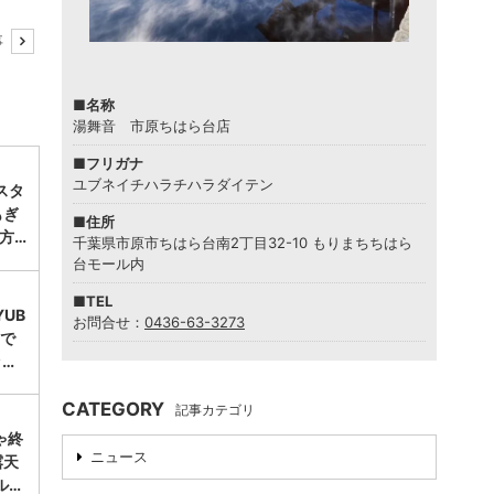
事
■名称
湯舞音 市原ちはら台店
■フリガナ
ユブネイチハラチハラダイテン
スタ
もぎ
■住所
方…
千葉県市原市ちはら台南2丁目32-10 もりまちちはら
台モール内
■TEL
UB
お問合せ：
0436-63-3273
台で
ッ…
CATEGORY
記事カテゴリ
ゃ終
ニュース
露天
ル…