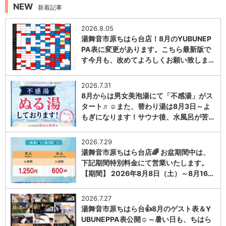
NEW
新着記事
2026.8.05
湯舞音市原ちはら台店！8月のYUBUNEP
PA表に変更があります。こちら最新版で
す今月も、改めてよろしくお願い致しま…
1
2026.7.31
8月からは男女美泡湯にて「不感湯」がス
タート♬☺また、替わり湯は8月3日～よ
もぎになります！サウナ後、水風呂が苦…
1
2026.7.29
湯舞音市原ちはら台店🌈 お盆期間中は、
下記期間特別料金にて営業いたします。
【期間】 2026年8月8日（土）～8月16…
1
2026.7.27
湯舞音市原ちはら台👍8月のゲスト表＆Y
UBUNEPPA表公開☺～暑い日も、ちはら