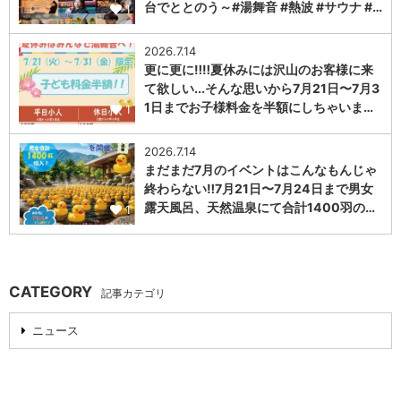
台でととのう～#湯舞音 #熱波 #サウナ #…
1
2026.7.14
更に更に‼️‼️夏休みには沢山のお客様に来
て欲しい...そんな思いから7月21日〜7月3
1日までお子様料金を半額にしちゃいま…
1
2026.7.14
まだまだ7月のイベントはこんなもんじゃ
終わらない‼️7月21日〜7月24日まで男女
露天風呂、天然温泉にて合計1400羽の…
1
CATEGORY
記事カテゴリ
ニュース