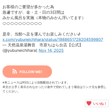
お客様のご要望が多かった為
急遽ですが、金・土・日の3日間は
みかん風呂を実施（本物のみかん浮いてます）
🍊🍊🍊🍊🍊🍊🍊🍊🍊🍊
是非、当館へ足を運んでお楽しみください♪
x.com/yubuneichihara/status/1988651728204599807
— 天然温泉湯舞音 市原ちはら台店【公式】
(@yubuneichihara)
Nov 14, 2025
FOLLOW ME!
※本ニュースはRSSにより自動配信されています。
本文が上手く表示されなかったり途中で切れてしまう場合はリンク元を参照し
てください。
いいね！