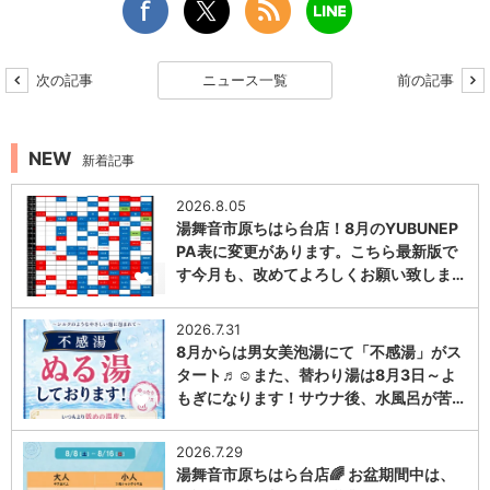
次の記事
ニュース一覧
前の記事
NEW
新着記事
2026.8.05
湯舞音市原ちはら台店！8月のYUBUNEP
PA表に変更があります。こちら最新版で
す今月も、改めてよろしくお願い致しま…
1
2026.7.31
8月からは男女美泡湯にて「不感湯」がス
タート♬☺また、替わり湯は8月3日～よ
もぎになります！サウナ後、水風呂が苦…
1
2026.7.29
湯舞音市原ちはら台店🌈 お盆期間中は、