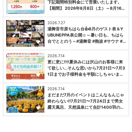
下記期間特別料金にて営業いたします。
【期間】 2026年8月8日（土）～8月16…
1
2026.7.27
湯舞音市原ちはら台👍8月のゲスト表＆Y
UBUNEPPA表公開☺～暑い日も、ちはら
台でととのう～#湯舞音 #熱波 #サウナ #…
1
2026.7.14
更に更に‼️‼️夏休みには沢山のお客様に来
て欲しい...そんな思いから7月21日〜7月3
1日までお子様料金を半額にしちゃいま…
1
2026.7.14
まだまだ7月のイベントはこんなもんじゃ
終わらない‼️7月21日〜7月24日まで男女
露天風呂、天然温泉にて合計1400羽の…
1