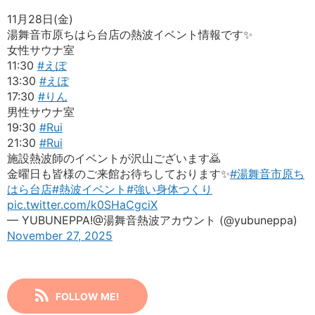
11月28日(金)
湯舞音市原ちはら台店の熱波イベント情報です✨️
女性サウナ室
11:30
#えぽ
13:30
#えぽ
17:30
#りん
男性サウナ室
19:30
#Rui
21:30
#Rui
施設熱波師のイベントが沢山ございます🙇
金曜日も皆様のご来館お待ちしております✨️
#湯舞音市原ち
はら台店
#熱波イベント
#強い身体つくり
pic.twitter.com/k0SHaCgciX
— YUBUNEPPA!@湯舞音熱波アカウント (@yubuneppa)
November 27, 2025
FOLLOW ME!