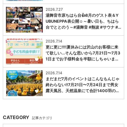
2026.7.27
湯舞音市原ちはら台👍8月のゲスト表＆Y
UBUNEPPA表公開☺～暑い日も、ちはら
台でととのう～#湯舞音 #熱波 #サウナ #…
1
2026.7.14
更に更に‼️‼️夏休みには沢山のお客様に来
て欲しい...そんな思いから7月21日〜7月3
1日までお子様料金を半額にしちゃいま…
1
2026.7.14
まだまだ7月のイベントはこんなもんじゃ
終わらない‼️7月21日〜7月24日まで男女
露天風呂、天然温泉にて合計1400羽の…
1
CATEGORY
記事カテゴリ