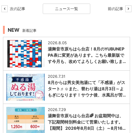
次の記事
ニュース一覧
前の記事
NEW
新着記事
2026.8.05
湯舞音市原ちはら台店！8月のYUBUNEP
PA表に変更があります。こちら最新版で
す今月も、改めてよろしくお願い致しま…
1
2026.7.31
8月からは男女美泡湯にて「不感湯」がス
タート♬☺また、替わり湯は8月3日～よ
もぎになります！サウナ後、水風呂が苦…
1
2026.7.29
湯舞音市原ちはら台店🌈 お盆期間中は、
下記期間特別料金にて営業いたします。
【期間】 2026年8月8日（土）～8月16…
1