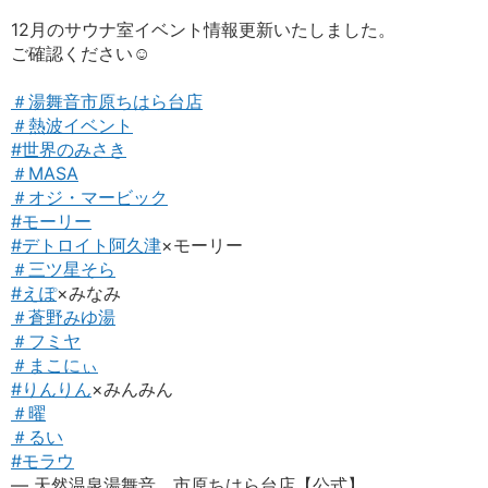
12月のサウナ室イベント情報更新いたしました。
ご確認ください☺️
＃湯舞音市原ちはら台店
＃熱波イベント
#世界のみさき
＃MASA
＃オジ・マービック
#モーリー
#デトロイト阿久津
×モーリー
＃三ツ星そら
#えぽ
×みなみ
＃蒼野みゆ湯
＃フミヤ
＃まこにぃ
#りんりん
×みんみん
＃曜
＃るい
#モラウ
— 天然温泉湯舞音 市原ちはら台店【公式】