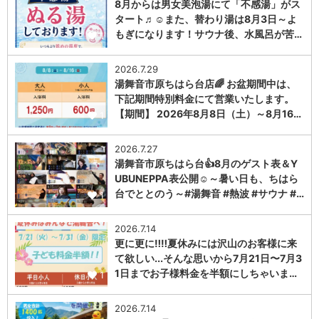
8月からは男女美泡湯にて「不感湯」がス
タート♬☺また、替わり湯は8月3日～よ
もぎになります！サウナ後、水風呂が苦…
1
2026.7.29
湯舞音市原ちはら台店🌈 お盆期間中は、
下記期間特別料金にて営業いたします。
【期間】 2026年8月8日（土）～8月16…
1
2026.7.27
湯舞音市原ちはら台👍8月のゲスト表＆Y
UBUNEPPA表公開☺～暑い日も、ちはら
台でととのう～#湯舞音 #熱波 #サウナ #…
1
2026.7.14
更に更に‼️‼️夏休みには沢山のお客様に来
て欲しい...そんな思いから7月21日〜7月3
1日までお子様料金を半額にしちゃいま…
1
2026.7.14