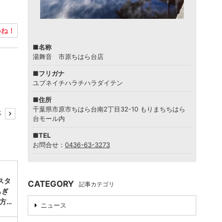
ね！
■名称
湯舞音 市原ちはら台店
■フリガナ
ユブネイチハラチハラダイテン
■住所
千葉県市原市ちはら台南2丁目32-10 もりまちちはら
事
台モール内
■TEL
お問合せ：
0436-63-3273
スタ
CATEGORY
記事カテゴリ
もぎ
方…
ニュース