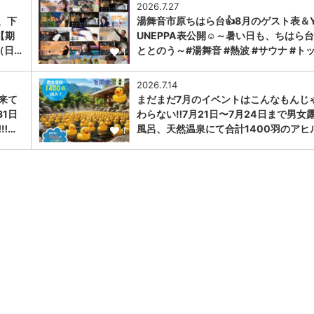
2026.7.27
、下
湯舞音市原ちはら台👍8月のゲスト表＆Y
【期
UNEPPA表公開☺～暑い日も、ちはら
（日…
ととのう～#湯舞音 #熱波 #サウナ #ト
1
2026.7.14
に来て
まだまだ7月のイベントはこんなもんじ
31日
わらない‼️7月21日〜7月24日まで男女
︎…
風呂、天然温泉にて合計1400羽のアヒ
1