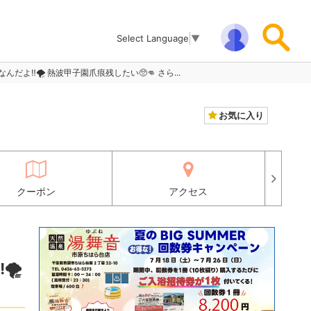
Select Language
▼
なんだよ‼️🌪️ 熱波甲子園爪痕残したい🥺👊 さら...
お気に入り
クーポン
アクセス
️