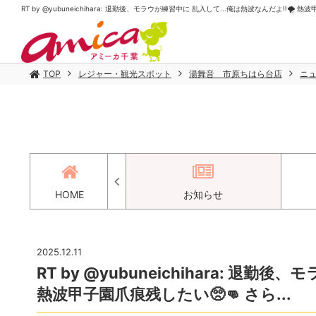
RT by @yubuneichihara: 退勤後、モラウが練習中に 乱入して...俺は熱波なんだよ‼️🌪️ 
TOP
レジャー・観光スポット
湯舞音 市原ちはら台店
ニ
アクセス
HOME
お知らせ
2025.12.11
RT by @yubuneichihara: 退勤
熱波甲子園爪痕残したい🥺👊 さら...