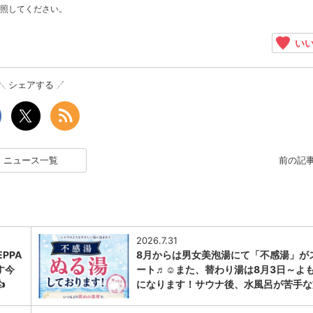
照してください。
いい
シェアする
ニュース一覧
前の記
2026.7.31
PPA
8月からは男女美泡湯にて「不感湯」が
す今
ート♬☺また、替わり湯は8月3日～よ

になります！サウナ後、水風呂が苦手な
1