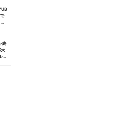
UB
台で
ッ…
ゃ終
露天
ル…