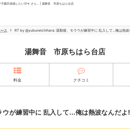
熱波甲子園爪痕残したい🥺👊 さら... | 湯舞音 市原ちはら台店
ュース
RT by @yubuneichihara: 退勤後、モラウが練習中に 乱入して...俺は熱波
湯舞音 市原ちはら台店
料金
クチコミ
後、モラウが練習中に 乱入して...俺は熱波なんだよ‼️