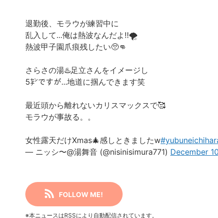
退勤後、モラウが練習中に
乱入して...俺は熱波なんだよ‼️🌪️
熱波甲子園爪痕残したい🥺👊
さらさの湯♨️足立さんをイメージし
5㌢ですが...地道に掴んできます笑
最近頭から離れないカリスマックスで🥰
モラウが事故る。。
女性露天だけXmas🎄感しときましたw
#yubuneichihar
— ニッシ〜@湯舞音 (@nisinisimura771)
December 10
FOLLOW ME!
※本ニュースはRSSにより自動配信されています。