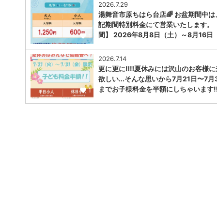
2026.7.29
湯舞音市原ちはら台店🌈 お盆期間中は
記期間特別料金にて営業いたします。
間】 2026年8月8日（土）～8月16日
1
2026.7.14
更に更に‼️‼️夏休みには沢山のお客様
欲しい...そんな思いから7月21日〜7月
までお子様料金を半額にしちゃいます‼︎‼
1