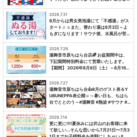
2026.7.31
8月からは男女美泡湯にて「不感湯」がス
タート♬☺また、替わり湯は8月3日～よ
もぎになります！サウナ後、水風呂が苦…
1
2026.7.29
湯舞音市原ちはら台店🌈 お盆期間中は、
下記期間特別料金にて営業いたします。
【期間】 2026年8月8日（土）～8月16…
1
2026.7.27
湯舞音市原ちはら台👍8月のゲスト表＆Y
UBUNEPPA表公開☺～暑い日も、ちはら
台でととのう～#湯舞音 #熱波 #サウナ #…
1
2026.7.14
更に更に‼️‼️夏休みには沢山のお客様に来
て欲しい...そんな思いから7月21日〜7月3
1日までお子様料金を半額にしちゃいま…