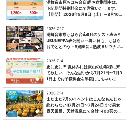
湯舞音市原ちはら台店🌈 お盆期間中は、
下記期間特別料金にて営業いたします。
【期間】 2026年8月8日（土）～8月16…
1
2026.7.27
湯舞音市原ちはら台👍8月のゲスト表＆Y
UBUNEPPA表公開☺～暑い日も、ちはら
台でととのう～#湯舞音 #熱波 #サウナ #…
1
2026.7.14
更に更に‼️‼️夏休みには沢山のお客様に来
て欲しい...そんな思いから7月21日〜7月3
1日までお子様料金を半額にしちゃいま…
1
2026.7.14
まだまだ7月のイベントはこんなもんじゃ
終わらない‼️7月21日〜7月24日まで男女
露天風呂、天然温泉にて合計1400羽の…
1