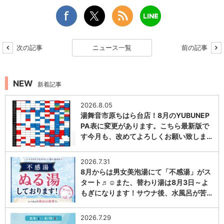
次の記事
ニュース一覧
前の記事
NEW
新着記事
2026.8.05
湯舞音市原ちはら台店！8月のYUBUNEP
PA表に変更があります。こちら最新版で
す今月も、改めてよろしくお願い致しま…
1
2026.7.31
8月からは男女美泡湯にて「不感湯」がス
タート♬☺また、替わり湯は8月3日～よ
もぎになります！サウナ後、水風呂が苦…
1
2026.7.29