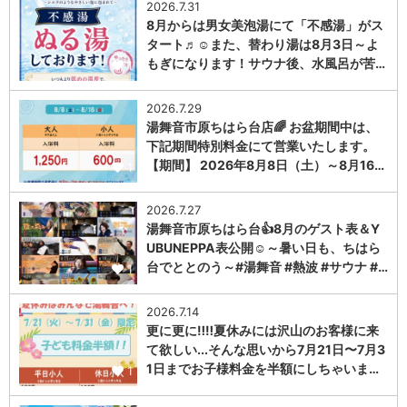
2026.7.31
8月からは男女美泡湯にて「不感湯」がス
タート♬☺また、替わり湯は8月3日～よ
もぎになります！サウナ後、水風呂が苦…
1
2026.7.29
湯舞音市原ちはら台店🌈 お盆期間中は、
下記期間特別料金にて営業いたします。
【期間】 2026年8月8日（土）～8月16…
1
2026.7.27
湯舞音市原ちはら台👍8月のゲスト表＆Y
UBUNEPPA表公開☺～暑い日も、ちはら
台でととのう～#湯舞音 #熱波 #サウナ #…
1
2026.7.14
更に更に‼️‼️夏休みには沢山のお客様に来
て欲しい...そんな思いから7月21日〜7月3
1日までお子様料金を半額にしちゃいま…
1