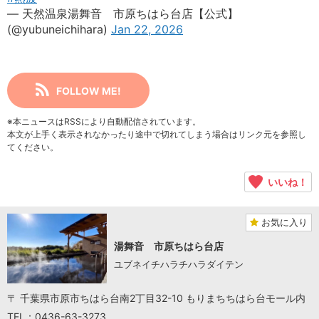
— 天然温泉湯舞音 市原ちはら台店【公式】
(@yubuneichihara)
Jan 22, 2026
FOLLOW ME!
※本ニュースはRSSにより自動配信されています。
本文が上手く表示されなかったり途中で切れてしまう場合はリンク元を参照し
てください。
いいね！
お気に入り
湯舞音 市原ちはら台店
ユブネイチハラチハラダイテン
〒 千葉県市原市ちはら台南2丁目32-10 もりまちちはら台モール内
TEL：0436-63-3273