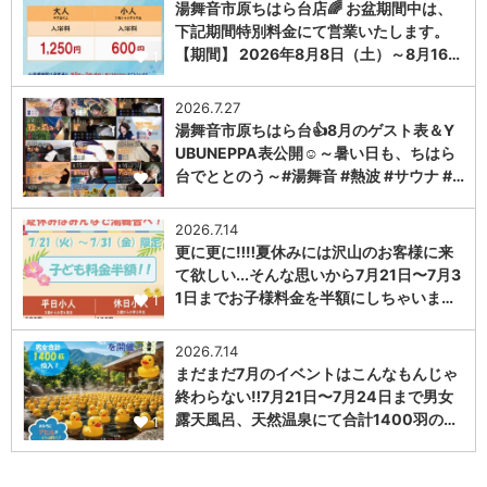
湯舞音市原ちはら台店🌈 お盆期間中は、
下記期間特別料金にて営業いたします。
【期間】 2026年8月8日（土）～8月16…
1
2026.7.27
湯舞音市原ちはら台👍8月のゲスト表＆Y
UBUNEPPA表公開☺～暑い日も、ちはら
台でととのう～#湯舞音 #熱波 #サウナ #…
1
2026.7.14
更に更に‼️‼️夏休みには沢山のお客様に来
て欲しい...そんな思いから7月21日〜7月3
1日までお子様料金を半額にしちゃいま…
1
2026.7.14
まだまだ7月のイベントはこんなもんじゃ
終わらない‼️7月21日〜7月24日まで男女
露天風呂、天然温泉にて合計1400羽の…
1