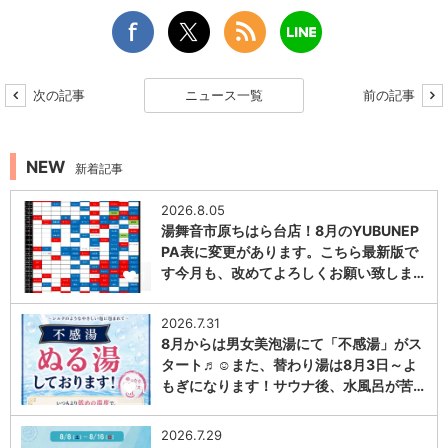
次の記事
ニュース一覧
前の記事
NEW
新着記事
2026.8.05
湯舞音市原ちはら台店！8月のYUBUNEP
PA表に変更があります。こちら最新版で
す今月も、改めてよろしくお願い致しま…
1
2026.7.31
8月からは男女美泡湯にて「不感湯」がス
タート♬☺また、替わり湯は8月3日～よ
もぎになります！サウナ後、水風呂が苦…
1
2026.7.29