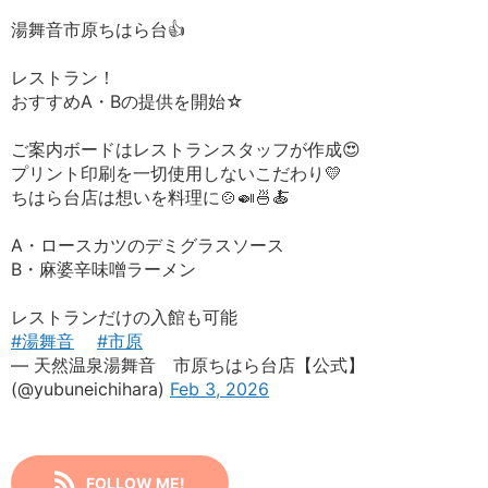
湯舞音市原ちはら台👍
レストラン！
おすすめA・Bの提供を開始☆
ご案内ボードはレストランスタッフが作成😍
プリント印刷を一切使用しないこだわり💛
ちはら台店は想いを料理に🍲🍛🍜🍝
A・ロースカツのデミグラスソース
B・麻婆辛味噌ラーメン
レストランだけの入館も可能
#湯舞音
#市原
— 天然温泉湯舞音 市原ちはら台店【公式】
(@yubuneichihara)
Feb 3, 2026
FOLLOW ME!