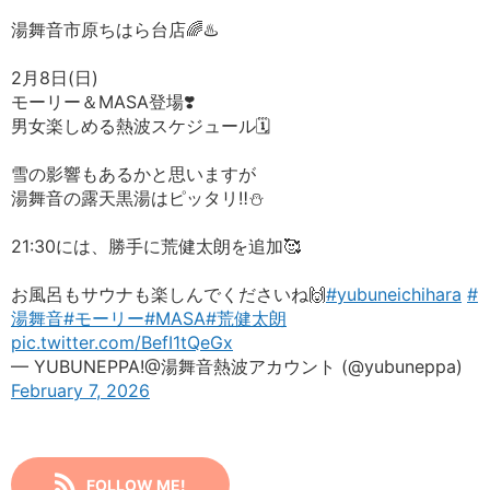
湯舞音市原ちはら台店🌈♨️
2月8日(日)
モーリー＆MASA登場❣️
男女楽しめる熱波スケジュール🗓️
雪の影響もあるかと思いますが
湯舞音の露天黒湯はピッタリ‼️⛄️
21:30には、勝手に荒健太朗を追加🥰
お風呂もサウナも楽しんでくださいね🙌
#yubuneichihara
#
湯舞音
#モーリー
#MASA
#荒健太朗
pic.twitter.com/BefI1tQeGx
— YUBUNEPPA!@湯舞音熱波アカウント (@yubuneppa)
February 7, 2026
FOLLOW ME!