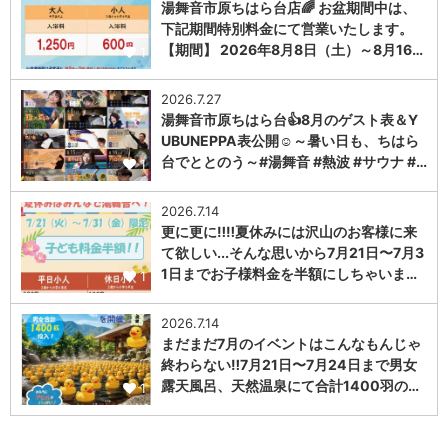
湯舞音市原ちはら台店🌈 お盆期間中は、
下記期間特別料金にて営業いたします。
【期間】 2026年8月8日（土）～8月16…
1
2026.7.27
湯舞音市原ちはら台👍8月のゲスト表＆Y
UBUNEPPA表公開☺～暑い日も、ちはら
台でととのう～#湯舞音 #熱波 #サウナ #…
1
2026.7.14
更に更に‼️‼️夏休みには沢山のお客様に来
て欲しい...そんな思いから7月21日〜7月3
1日までお子様料金を半額にしちゃいま…
1
2026.7.14
まだまだ7月のイベントはこんなもんじゃ
終わらない‼️7月21日〜7月24日まで男女
露天風呂、天然温泉にて合計1400羽の…
1