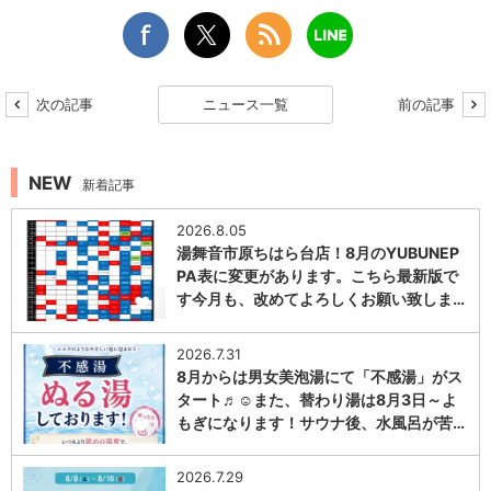
次の記事
ニュース一覧
前の記事
NEW
新着記事
2026.8.05
湯舞音市原ちはら台店！8月のYUBUNEP
PA表に変更があります。こちら最新版で
す今月も、改めてよろしくお願い致しま…
1
2026.7.31
8月からは男女美泡湯にて「不感湯」がス
タート♬☺また、替わり湯は8月3日～よ
もぎになります！サウナ後、水風呂が苦…
1
2026.7.29