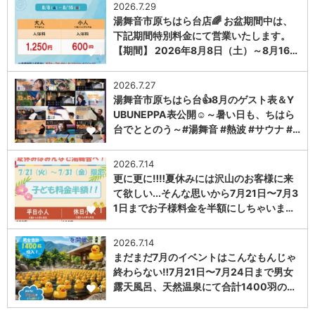
2026.7.29
湯舞音市原ちはら台店🌈 お盆期間中は、
下記期間特別料金にて営業いたします。
【期間】 2026年8月8日（土）～8月16…
1
2026.7.27
湯舞音市原ちはら台👍8月のゲスト表＆Y
UBUNEPPA表公開☺～暑い日も、ちはら
台でととのう～#湯舞音 #熱波 #サウナ #…
1
2026.7.14
更に更に‼️‼️夏休みには沢山のお客様に来
て欲しい...そんな思いから7月21日〜7月3
1日までお子様料金を半額にしちゃいま…
1
2026.7.14
まだまだ7月のイベントはこんなもんじゃ
終わらない‼️7月21日〜7月24日まで男女
露天風呂、天然温泉にて合計1400羽の…
1