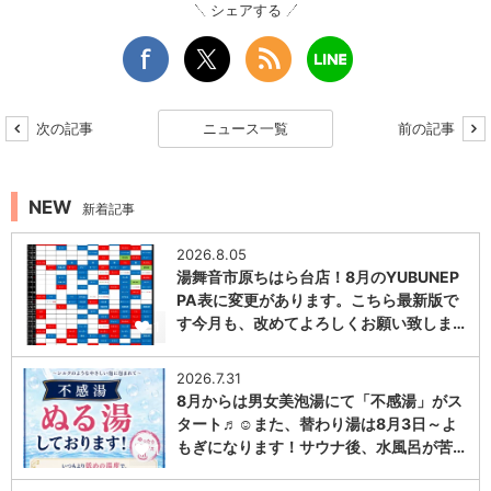
シェアする
次の記事
ニュース一覧
前の記事
NEW
新着記事
2026.8.05
湯舞音市原ちはら台店！8月のYUBUNEP
PA表に変更があります。こちら最新版で
す今月も、改めてよろしくお願い致しま…
1
2026.7.31
8月からは男女美泡湯にて「不感湯」がス
タート♬☺また、替わり湯は8月3日～よ
もぎになります！サウナ後、水風呂が苦…
1