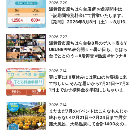
2026.7.29
湯舞音市原ちはら台店🌈 お盆期間中は、
下記期間特別料金にて営業いたします。
【期間】 2026年8月8日（土）～8月16…
1
2026.7.27
湯舞音市原ちはら台👍8月のゲスト表＆Y
UBUNEPPA表公開☺～暑い日も、ちはら
台でととのう～#湯舞音 #熱波 #サウナ #…
1
2026.7.14
更に更に‼️‼️夏休みには沢山のお客様に来
て欲しい...そんな思いから7月21日〜7月3
1日までお子様料金を半額にしちゃいま…
1
2026.7.14
まだまだ7月のイベントはこんなもんじゃ
終わらない‼️7月21日〜7月24日まで男女
露天風呂、天然温泉にて合計1400羽の…
1