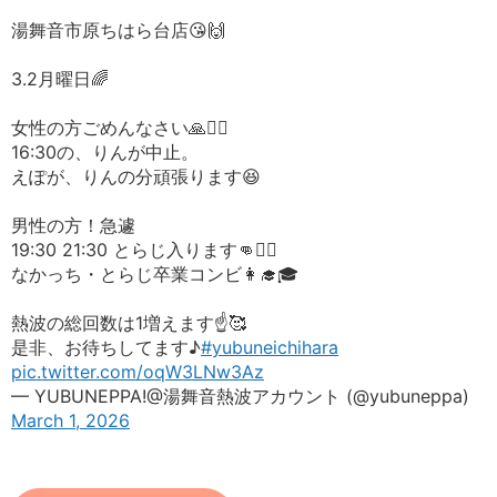
湯舞音市原ちはら台店😘🙌
3.2月曜日🌈
女性の方ごめんなさい🙏🙇‍♀️
16:30の、りんが中止。
えぽが、りんの分頑張ります😆
男性の方！急遽
19:30 21:30 とらじ入ります👊❤️‍🔥
なかっち・とらじ卒業コンビ👩‍🎓🎓
熱波の総回数は1増えます☝️🥰
是非、お待ちしてます♪
#yubuneichihara
pic.twitter.com/oqW3LNw3Az
— YUBUNEPPA!@湯舞音熱波アカウント (@yubuneppa)
March 1, 2026