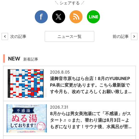
シェアする
次の記事
ニュース一覧
前の記事
NEW
新着記事
2026.8.05
湯舞音市原ちはら台店！8月のYUBUNEP
PA表に変更があります。こちら最新版で
す今月も、改めてよろしくお願い致しま…
1
2026.7.31
8月からは男女美泡湯にて「不感湯」がス
タート♬☺また、替わり湯は8月3日～よ
もぎになります！サウナ後、水風呂が苦…
1