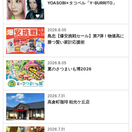
YOASOBI×タコベル「Y-BURRITO」
0
2026.8.05
島忠【爆安挑戦セール】第7弾！物価高に
勝つ賢い家計応援術
0
2026.8.05
夏のさつまいも博2026
0
2026.7.31
高倉町珈琲 柏光ケ丘店
0
2026.7.31