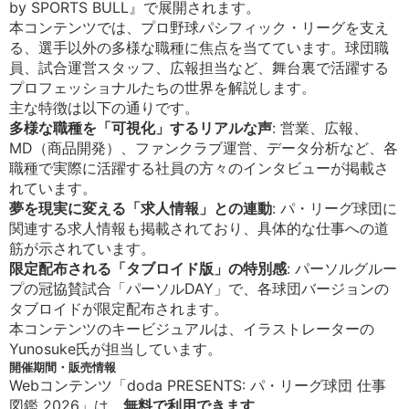
by SPORTS BULL』で展開されます。
本コンテンツでは、プロ野球パシフィック・リーグを支え
る、選手以外の多様な職種に焦点を当てています。球団職
員、試合運営スタッフ、広報担当など、舞台裏で活躍する
プロフェッショナルたちの世界を解説します。
主な特徴は以下の通りです。
多様な職種を「可視化」するリアルな声
: 営業、広報、
MD（商品開発）、ファンクラブ運営、データ分析など、各
職種で実際に活躍する社員の方々のインタビューが掲載さ
れています。
夢を現実に変える「求人情報」との連動
: パ・リーグ球団に
関連する求人情報も掲載されており、具体的な仕事への道
筋が示されています。
限定配布される「タブロイド版」の特別感
: パーソルグルー
プの冠協賛試合「パーソルDAY」で、各球団バージョンの
タブロイドが限定配布されます。
本コンテンツのキービジュアルは、イラストレーターの
Yunosuke氏が担当しています。
開催期間・販売情報
Webコンテンツ「doda PRESENTS: パ・リーグ球団 仕事
図鑑 2026」は、
無料で利用できます
。