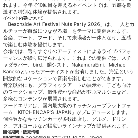
れます。今年で10回目を迎える本イベントでは、五感を刺
激する特別な体験が提供されます。
イベント内容について
「Beachside Art Festival Nuts Party 2026」は、「人とカ
ルチャーが自然につながる場」をテーマに開催されます。
音楽、アート、フード、そして来場者が一体となり、五感
で楽しむ体験を提供します。
会場では、選りすぐりのアーティストによるライブパフォ
ーマンスが繰り広げられます。これまでの開催では、スチ
ャダラパー、bird、韻シスト、NakamuraEmi、Michael
Kanekoといったアーティストが出演しました。海辺という
開放的なロケーションで音楽を楽しむことができます。
音楽以外にも、グラフィックアートの展示や、子ども向け
のワークショップ、個性豊かな商品が並ぶマルシェなど、
多様なコンテンツが展開されます。
フードエリアは、国内最大級のキッチンカープラットフォ
ーム「KITCHENCAR'S JAPAN」がプロデュースします。
個性豊かなキッチンカーが多数出店し、グルメ、ドリン
ク、アルコールなど幅広いラインナップが提供されます。
開催期間・販売情報