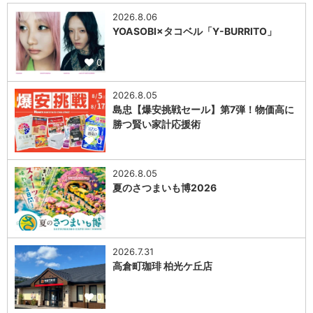
2026.8.06
YOASOBI×タコベル「Y-BURRITO」
0
2026.8.05
島忠【爆安挑戦セール】第7弾！物価高に
勝つ賢い家計応援術
0
2026.8.05
夏のさつまいも博2026
0
2026.7.31
高倉町珈琲 柏光ケ丘店
0