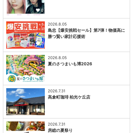
0
2026.8.05
島忠【爆安挑戦セール】第7弾！物価高に
勝つ賢い家計応援術
0
2026.8.05
夏のさつまいも博2026
0
2026.7.31
高倉町珈琲 柏光ケ丘店
0
2026.7.31
房総の夏祭り