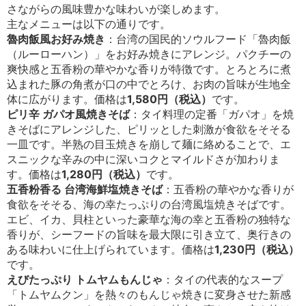
さながらの風味豊かな味わいが楽しめます。
主なメニューは以下の通りです。
魯肉飯風お好み焼き
：台湾の国民的ソウルフード「魯肉飯
（ルーローハン）」をお好み焼きにアレンジ。パクチーの
爽快感と五香粉の華やかな香りが特徴です。とろとろに煮
込まれた豚の角煮が口の中でとろけ、お肉の旨味が生地全
体に広がります。価格は
1,580円（税込）
です。
ピリ辛 ガパオ風焼きそば
：タイ料理の定番「ガパオ」を焼
きそばにアレンジした、ピリッとした刺激が食欲をそそる
一皿です。半熟の目玉焼きを崩して麺に絡めることで、エ
スニックな辛みの中に深いコクとマイルドさが加わりま
す。価格は
1,280円（税込）
です。
五香粉香る 台湾海鮮塩焼きそば
：五香粉の華やかな香りが
食欲をそそる、海の幸たっぷりの台湾風塩焼きそばです。
エビ、イカ、貝柱といった豪華な海の幸と五香粉の独特な
香りが、シーフードの旨味を最大限に引き立て、奥行きの
ある味わいに仕上げられています。価格は
1,230円（税込）
です。
えびたっぷり トムヤムもんじゃ
：タイの代表的なスープ
「トムヤムクン」を熱々のもんじゃ焼きに変身させた新感