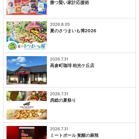
勝つ賢い家計応援術
0
2026.8.05
夏のさつまいも博2026
0
2026.7.31
高倉町珈琲 柏光ケ丘店
0
2026.7.31
房総の夏祭り
0
2026.7.31
ミートボール 覚醒の麻辣