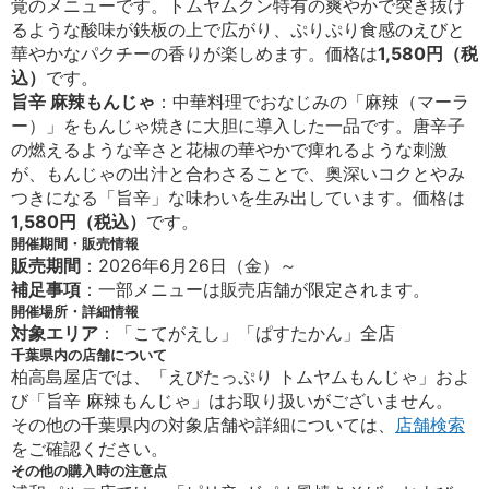
覚のメニューです。トムヤムクン特有の爽やかで突き抜け
るような酸味が鉄板の上で広がり、ぷりぷり食感のえびと
華やかなパクチーの香りが楽しめます。価格は
1,580円（税
込）
です。
旨辛 麻辣もんじゃ
：中華料理でおなじみの「麻辣（マーラ
ー）」をもんじゃ焼きに大胆に導入した一品です。唐辛子
の燃えるような辛さと花椒の華やかで痺れるような刺激
が、もんじゃの出汁と合わさることで、奥深いコクとやみ
つきになる「旨辛」な味わいを生み出しています。価格は
1,580円（税込）
です。
開催期間・販売情報
販売期間
：2026年6月26日（金）～
補足事項
：一部メニューは販売店舗が限定されます。
開催場所・詳細情報
対象エリア
：「こてがえし」「ぱすたかん」全店
千葉県内の店舗について
柏高島屋店では、「えびたっぷり トムヤムもんじゃ」およ
び「旨辛 麻辣もんじゃ」はお取り扱いがございません。
その他の千葉県内の対象店舗や詳細については、
店舗検索
をご確認ください。
その他の購入時の注意点