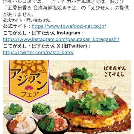
浦和パルコ店では、「ピリ辛 ガパオ風焼きそば」および
「五香粉香る 台湾海鮮塩焼きそば」の「えびせん」の提供
がありません。
公式サイト・問い合わせ先
公式サイト
：
https://www.towafood-net.co.jp/
こてがえし・ぱすたかん Instagram
：
https://www.instagram.com/pasutakan_kotegaeshi/
こてがえし・ぱすたかん X (旧Twitter)
：
https://twitter.com/pasta_kote/