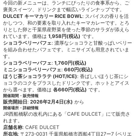
今回の新メニューは、ランチにぴったりの食事系から、ご
褒美スイーツ、ドリンクまで幅広いラインナップです。
DULCET キーマカリー RICE BOWL
: スパイスの香りを活
かしつつ、和の要素を取り入れたキーマカレーです。とろ
りとした卵と千葉県産野菜を使った季節のサラダが添えら
れています。価格は
1,958円(税込)
です。
ショコラベリーパフェ
: 濃厚なショコラと甘酸っぱいベリー
を組み合わせたパフェです。ミニサイズも用意されていま
す。
ショコラベリーパフェ
:
1,760円(税込)
ミニショコラベリーパフェ
:
660円(税込)
ほうじ茶ショコララテ (HOT/ICE)
: 香ばしいほうじ茶にシ
ョコラのコクをプラスしたドリンクです。ホットとアイス
から選べます。価格は
各660円(税込)
です。
開催期間・販売情報
販売開始日
:
2026年2月4日(水)
から
開催場所・詳細情報
JR西船橋駅の改札内にある「CAFE DULCET」にて販売さ
れます。
店舗名称
: CAFE DULCET
所在地
: 〒273-0031 千葉県船橋市西船4丁目27ー7 (ペリエ