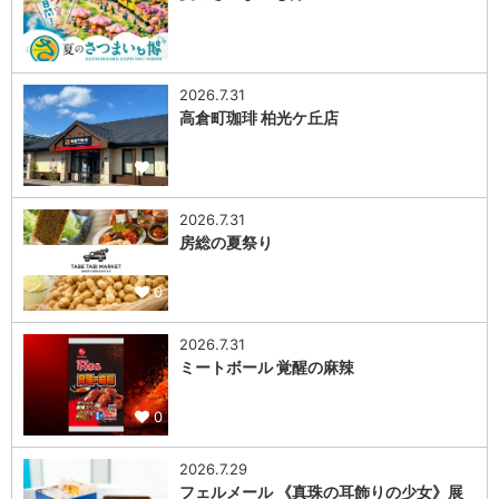
0
2026.7.31
高倉町珈琲 柏光ケ丘店
0
2026.7.31
房総の夏祭り
0
2026.7.31
ミートボール 覚醒の麻辣
0
2026.7.29
フェルメール 《真珠の耳飾りの少女》展