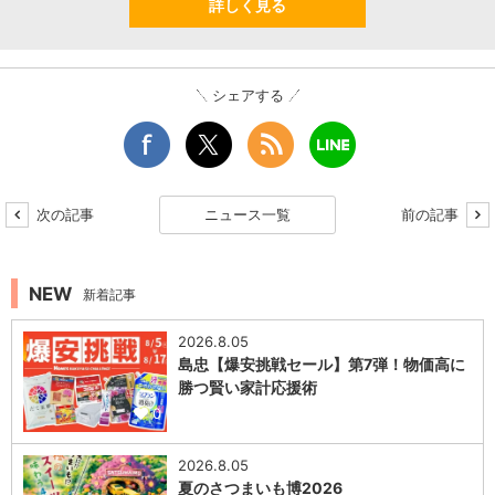
詳しく見る
シェアする
次の記事
ニュース一覧
前の記事
NEW
新着記事
2026.8.05
島忠【爆安挑戦セール】第7弾！物価高に
勝つ賢い家計応援術
0
2026.8.05
夏のさつまいも博2026