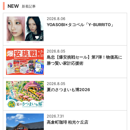
NEW
新着記事
2026.8.06
YOASOBI×タコベル「Y-BURRITO」
0
2026.8.05
島忠【爆安挑戦セール】第7弾！物価高に
勝つ賢い家計応援術
0
2026.8.05
夏のさつまいも博2026
0
2026.7.31
高倉町珈琲 柏光ケ丘店