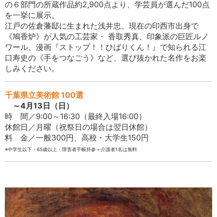
の６部門の所蔵作品約2,900点より、学芸員が選んだ100点
を一挙に展示。
江戸の佐倉藩邸に生まれた浅井忠、現在の印西市出身で
《鳩香炉》が人気の工芸家・ 香取秀真、印象派の巨匠ルノ
ワール、漫画『ストップ！！ひばりくん！』で知られる江
口寿史の《手をつなごう》など、選び抜かれた名作をお楽
しみください。
千葉県立美術館 100選
～4月13日（日）
時 間／9:00～16:30（最終入場16:00）
休館日／月曜（祝祭日の場合は翌日休館）
料 金／一般300円、高校・大学生150円
※中学生以下・65歳以上・障害者手帳持参＋介護者1名は無料