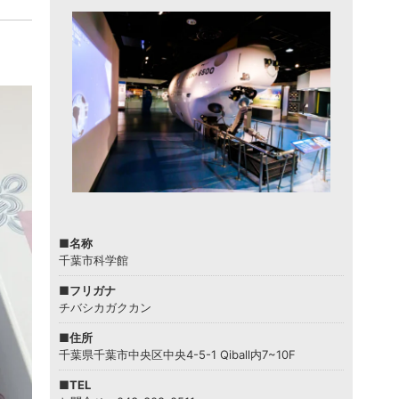
■名称
千葉市科学館
■フリガナ
チバシカガクカン
■住所
千葉県千葉市中央区中央4-5-1 Qiball内7~10F
■TEL