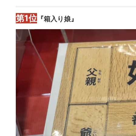
第1位
『箱入り娘』