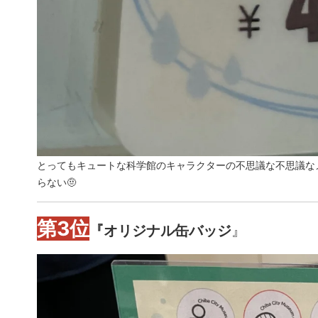
とってもキュートな
科学館のキャラクターの
不思議な不思議な
らない
🤨
第3位
『オリジナル缶バッジ
』