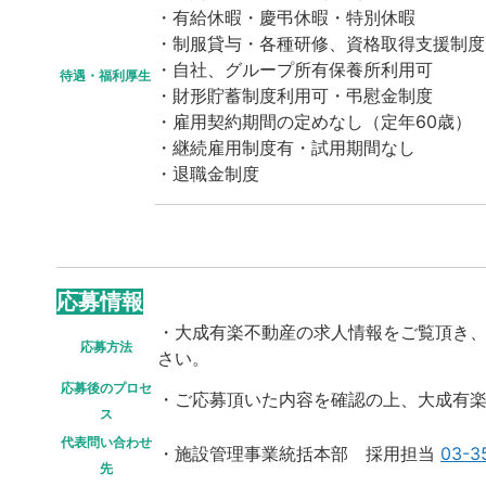
・有給休暇・慶弔休暇・特別休暇
・制服貸与・各種研修、資格取得支援制度
・自社、グループ所有保養所利用可
待遇・福利厚生
・財形貯蓄制度利用可・弔慰金制度
・雇用契約期間の定めなし（定年60歳）
・継続雇用制度有・試用期間なし
・退職金制度
応募情報
・大成有楽不動産の求人情報をご覧頂き
応募方法
さい。
応募後のプロセ
・ご応募頂いた内容を確認の上、大成有
ス
代表問い合わせ
・施設管理事業統括本部 採用担当
03-3
先