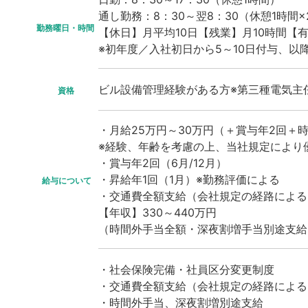
通し勤務：8：30～翌8：30（休憩1時間×
勤務曜日・時間
【休日】月平均10日【残業】月10時間【
※初年度／入社初日から5～10日付与、以降
ビル設備管理経験がある方※第三種電気主
資格
・月給25万円～30万円（＋賞与年2回＋
※経験、年齢を考慮の上、当社規定により
・賞与年2回（6月/12月）
・昇給年1回（1月）※勤務評価による
給与について
・交通費全額支給（会社規定の経路による
【年収】330～440万円
（時間外手当全額・深夜割増手当別途支給
・社会保険完備・社員区分変更制度
・交通費全額支給（会社規定の経路による
・時間外手当、深夜割増別途支給