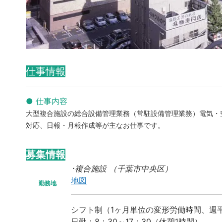
仕事情報
● 仕事内容
大型複合施設の総合設備管理業務（常駐設備管理業務）電気・
対応、日報・月報作成等が主なお仕事です。
募集情報
･複合施設 （千葉市中央区）
地図
勤務地
シフト制（1ヶ月単位の変形労働時間、週平
日勤：8：30～17：30（休憩1時間）