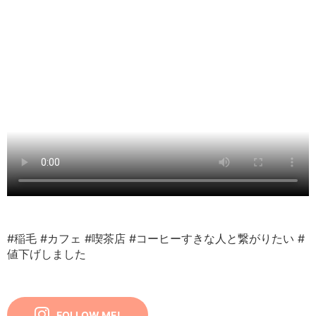
#稲毛
#カフェ
#喫茶店
#コーヒーすきな人と繋がりたい
#
値下げしました
FOLLOW ME!