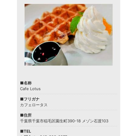
■名称
Cafe Lotus
■フリガナ
カフェロータス
■住所
千葉県千葉市稲毛区園生町390-18 メゾン石渡103
■TEL