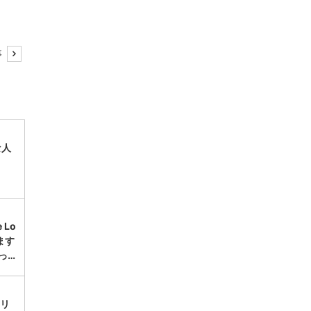
事
な人
Lo
ます
っ…
ボリ