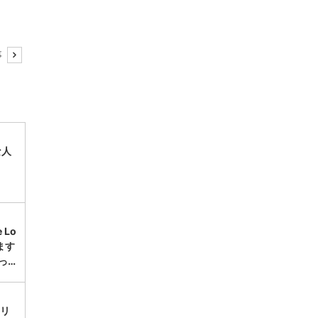
事
な人
Lo
ます
っ…
ボリ