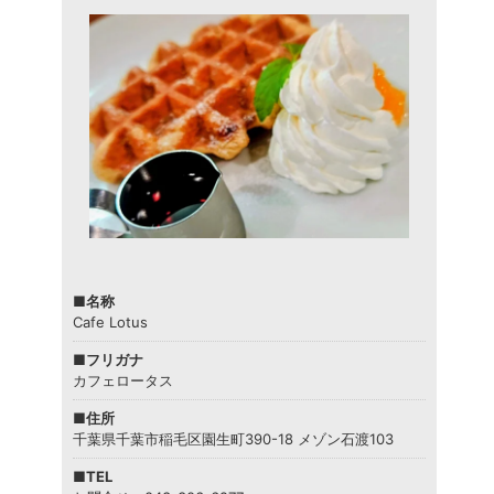
■名称
Cafe Lotus
■フリガナ
カフェロータス
■住所
千葉県千葉市稲毛区園生町390-18 メゾン石渡103
■TEL