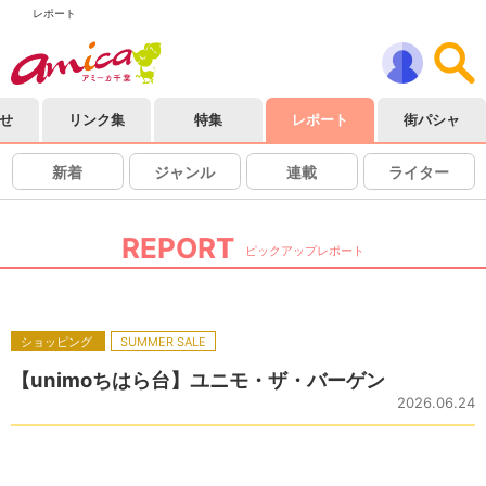
レポート
せ
リンク集
特集
レポート
街パシャ
新着
ジャンル
連載
ライター
REPORT
ピックアップレポート
ショッピング
SUMMER SALE
【unimoちはら台】ユニモ・ザ・バーゲン
2026.06.24