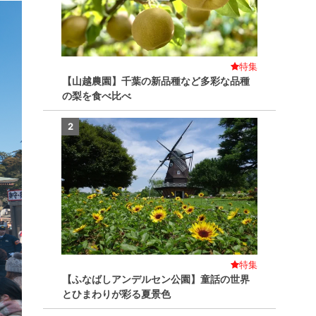
特集
【山越農園】千葉の新品種など多彩な品種
の梨を食べ比べ
2
特集
【ふなばしアンデルセン公園】童話の世界
とひまわりが彩る夏景色