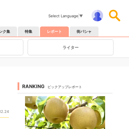
Select Language
▼
ンク集
特集
レポート
街パシャ
ライター
RANKING
ピックアップレポート
1
12.24