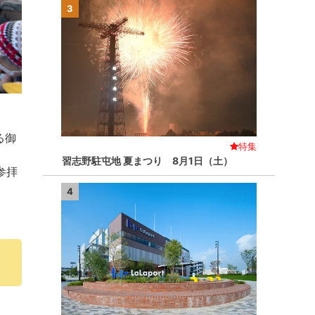
3
る御
特集
習志野駐屯地 夏まつり 8月1日（土）
参拝
4