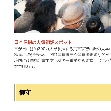
日本屈指の人気初詣スポット
三が日には約300万人が参拝する真言宗智山派の大
護摩祈祷が行われ、初詣開運御守や開運御朱印などが
境内には国指定重要文化財の三重塔や釈迦堂、出世稲
客で賑わう。
御守