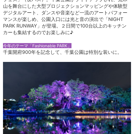
山を舞台にした大型プロジェクションマッピングや体験型
デジタルアート、ダンスや音楽など一流のアートパフォー
マンスが楽しめ、公園入口には光と音の演出で「NIGHT
PARK RUNWAY」が登場。２日間で100台以上のキッチン
カーも集結するのでお楽しみに♪
今年のテーマ「Fashionable PARK」
千葉開府900年を記念して、千葉公園は特別な装いに。