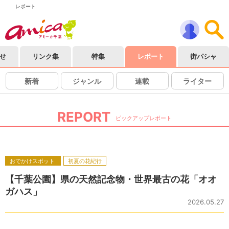
レポート
せ
リンク集
特集
レポート
街パシャ
新着
ジャンル
連載
ライター
REPORT
ピックアップレポート
おでかけスポット
初夏の花紀行
【千葉公園】県の天然記念物・世界最古の花「オオ
ガハス」
2026.05.27