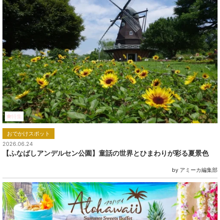
特集
おでかけスポット
2026.06.24
【ふなばしアンデルセン公園】童話の世界とひまわりが彩る夏景色
by アミーカ編集部