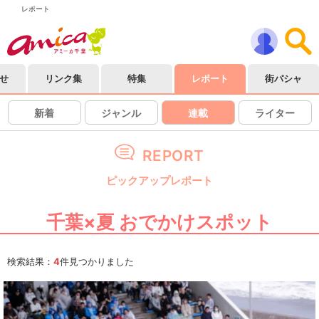
レポート
せ
リンク集
特集
レポート
街パシャ
新着
ジャンル
連載
ライター
REPORT
ピックアップレポート
千葉×夏 おでかけスポット
検索結果：
4
件見つかりました