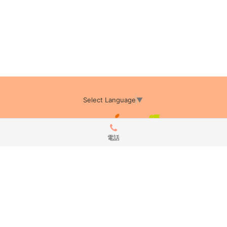
Select Language
▼
電話
アミーカTOP
サイト運営会社情報
プライバシーポリシー
サイトポリシー
サイト掲載についてのお申込み・お問い合わせ
フリーペーパー掲載についてのお申込み・お問い合わせ