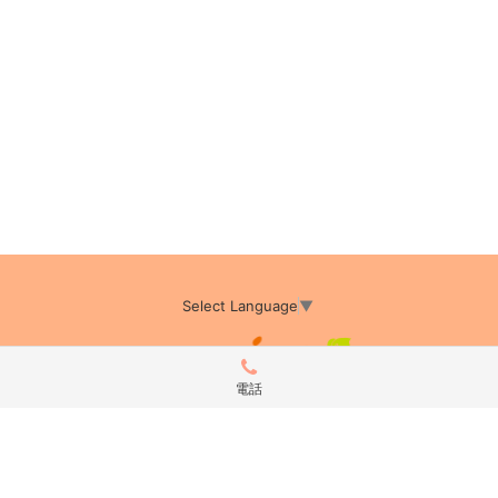
Select Language
▼
電話