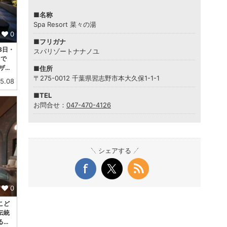
■名称
Spa Resort 菜々の湯
0
■フリガナ
8日・
スパリゾートナナノユ
中で
ザ…
■住所
〒275-0012 千葉県習志野市本大久保1-1-1
5.08
■TEL
お問合せ：
047-470-4126
シェアする
0
こど
伝統
る…