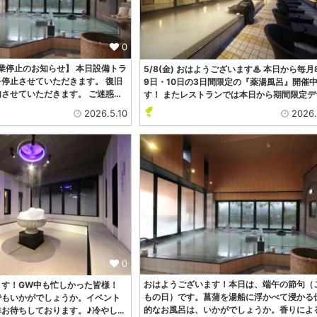
0
【営業停止のお知らせ】 本日設備トラ
5/8(金) おはようございます♨ 本日から毎月
停止させていただきます。 復旧
9日・10日の3日間限定の『薬湯風呂』開催
させていただきます。 ご迷惑…
す！ またレストランでは本日から期間限定デ
2026.5.10
2026.
0
おはようございます！本日は、端午の節句（
ます！GW中も忙しかった皆様！
もの日）です。菖蒲を湯船に浮かべて浸かる
でもいかがでしょうか。イベント
的なお風呂は、いかがでしょうか。香りによ
非お待ちしております。♪冷やし…