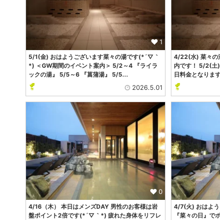
1
5/1(金) おはようございます菜々の湯です(*´▽｀
4/22(水) 菜
*) ＜GW期間のイベント案内＞ 5/2～4 『ライラ
内です！ 5/2(
ックの湯』 5/5～6 『菖蒲湯』 5/5...
日料金となります
2026.5.01
0
4/16（木） 本日はメンズDAY 男性のお客様は岩
4/7(火) おは
盤ポイント2倍です(*´▽｀*) 疲れた身体をリフレ
『菜々の日』でポ