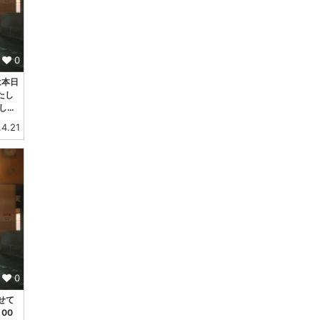
0
は本日
たし
し…
.4.21
0
せて
00