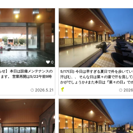
0
お知らせ】 本日は設備メンテナンスの
5/17(日) 今日は早すぎる夏日で外を歩いて
ます。 営業再開は5/22午前9時
汗ばむ、、 そんな日は菜々の湯で汗を流して
。
かがでしょうか♪また本日は『菜々の日』で
2026.5.21
2026