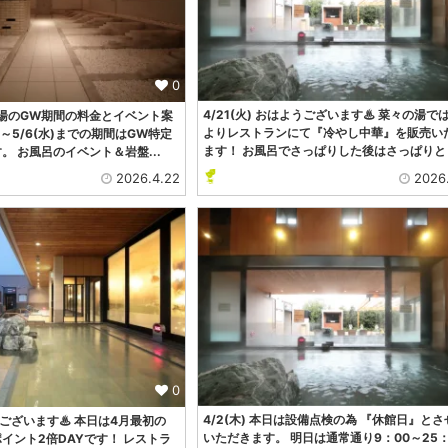
0
4/21(火) おはようございます♨ 菜々の湯で
々の湯のGW期間の料金とイベント案
よりレストランにて『冷やし中華』を販売い
土)～5/6(水)までの期間はGW特定
ます！ お風呂でさっぱりした後はさっぱりと
。 お風呂のイベント＆岩盤...
2026.4.22
2026
0
4/2(木) 本日は設備点検の為 『休館日』とさ
ようございます♨ 本日は4月最初の
いただきます。 明日は通常通り9：00～25：
イント2倍DAYです！ レストラ