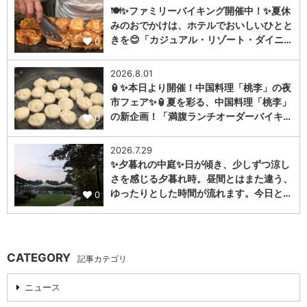
🍽️✨ファミリーバイキング開催中！✨夏休
みのおでかけは、ホテルでおいしいひとと
きを😊「カジュアル・リゾート・ダイニ…
0
2026.8.01
🏮✨本日より開催！中国料理「桃李」の夜
市フェア✨🏮夏を彩る、中国料理「桃李」
の新企画！「満腹ランチオーダーバイキ…
0
2026.7.29
✨夕暮れの中庭✨日が傾き、少しずつ涼し
さを感じる夕暮れ時。昼間とはまた違う、
ゆったりとした時間が流れます。今日と…
0
CATEGORY
記事カテゴリ
ニュース