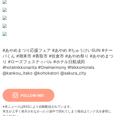
#あやめまつり応援フェア
#あやめ
#ちゅうけいSUN
#チー
バくん
#潮来市
#香取市
#佐倉市
#あやめ祭り
#あやめまつ
り
#ローズフェスティバル
#ホテル日航成田
#hotelnikkonarita
#OneHarmony
#NikkoHotels
@kankou_itako
@kohokatori
@sakura_city
FOLLOW ME!
※本ニュースはRSSにより自動配信されています。
本文が上手く表示されなかったり途中で切れてしまう場合はリンク元を参照し
てください。