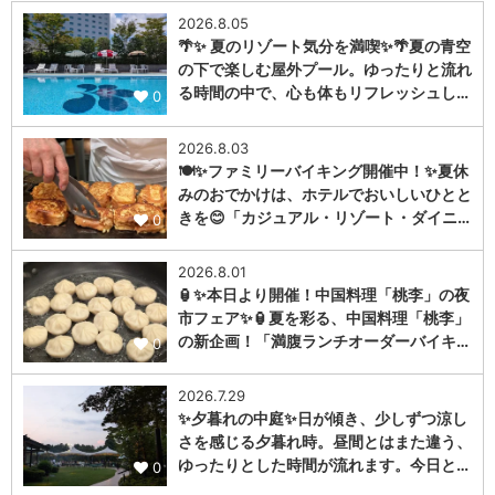
2026.8.05
🌴✨ 夏のリゾート気分を満喫✨🌴夏の青空
の下で楽しむ屋外プール。ゆったりと流れ
る時間の中で、心も体もリフレッシュし…
0
2026.8.03
🍽️✨ファミリーバイキング開催中！✨夏休
みのおでかけは、ホテルでおいしいひとと
きを😊「カジュアル・リゾート・ダイニ…
0
2026.8.01
🏮✨本日より開催！中国料理「桃李」の夜
市フェア✨🏮夏を彩る、中国料理「桃李」
の新企画！「満腹ランチオーダーバイキ…
0
2026.7.29
✨夕暮れの中庭✨日が傾き、少しずつ涼し
さを感じる夕暮れ時。昼間とはまた違う、
ゆったりとした時間が流れます。今日と…
0