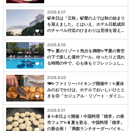
2026.8.07
🍃本日は「立秋」🍃暦の上では秋の始まり
を迎えました。とはいえ、ホテル日航成田
のチャペル付近のひまわりは見頃を迎え…
0
2026.8.05
🌴✨ 夏のリゾート気分を満喫✨🌴夏の青空
の下で楽しむ屋外プール。ゆったりと流れ
る時間の中で、心も体もリフレッシュし…
0
2026.8.03
🍽️✨ファミリーバイキング開催中！✨夏休
みのおでかけは、ホテルでおいしいひとと
きを😊「カジュアル・リゾート・ダイニ…
0
2026.8.01
🏮✨本日より開催！中国料理「桃李」の夜
市フェア✨🏮夏を彩る、中国料理「桃李」
の新企画！「満腹ランチオーダーバイキ…
0