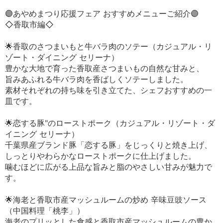
🟣あやめまつり応援フェア おすすめメニューご紹介🟣
◇香取市編◇
🌟香取のさつまいもと牛バラ肉のソテー（カジュアル・リ
ゾート・ダイニング セリーナ）
豊かな大地で育った香取産さつまいもの自然な甘みと、
旨みあふれる牛バラ肉を香ばしくソテーしました。
素材それぞれの持ち味を引き立てた、シェフおすすめの一
皿です。
🌟恋する豚"のローストポーク（カジュアル・リゾート・ダ
イニング セリーナ）
千葉県産ブランド豚「恋する豚」をじっくりと焼き上げ、
しっとりやわらかなローストポークに仕上げました。
噛むほどに広がる上品な旨みと脂のやさしい甘みが魅力で
す。
🌟海老と香取市産マッシュルームの炒め 辛味豆豉ソース
（中国料理「桃李」）
海老のプリッとした食感と香取市産マッシュルームの豊か