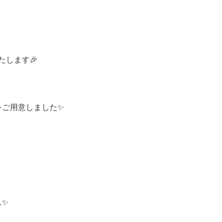
たします🎉
をご用意しました✨
ス✨