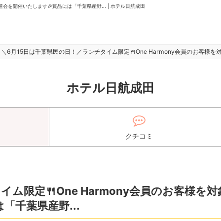
選会を開催いたします🎉賞品には「千葉県産野... | ホテル日航成田
＼6月15日は千葉県民の日！／ランチタイム限定🍴One Harmony会員のお客様を
ホテル日航成田
クチコミ
ム限定🍴One Harmony会員のお客様を対
「千葉県産野...