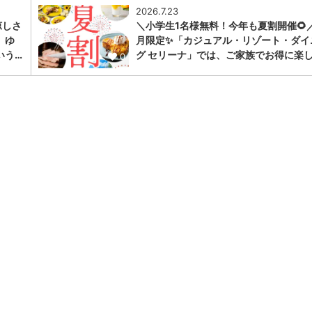
2026.7.23
涼しさ
＼小学生1名様無料！今年も夏割開催🌻
、ゆ
月限定✨「カジュアル・リゾート・ダイ
いう…
グ セリーナ」では、ご家族でお得に楽し
0