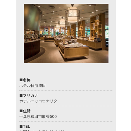
■名称
ホテル日航成田
■フリガナ
ホテルニッコウナリタ
■住所
千葉県成田市取香500
■TEL