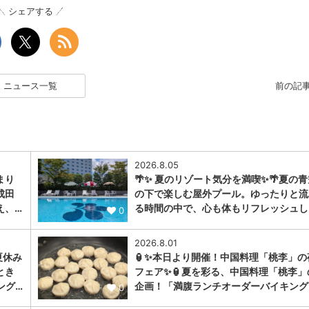
シェアする
ニュース一覧
前の記
2026.8.05
まり
🌴✨ 夏のリゾート気分を満喫✨🌴夏の青
成田
の下で楽しむ屋外プール。ゆったりと流
え、…
る時間の中で、心も体もリフレッシュし
0
2026.8.01
夏休み
🏮✨本日より開催！中国料理「桃李」の
とき
フェア✨🏮夏を彩る、中国料理「桃李」
ング…
企画！「満腹ランチオーダーバイキング
0