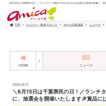
＼6月15日は千葉県民の日！／ランチタイム限定🍴One Harmony会員のお客様を対象に、抽
TOP
レジャー・観光スポット
ホテル日航成田
ニュース
セス
HOME
ニュース
2026.06.12
＼6月15日は千葉県民の日！／ランチタイ
に、抽選会を開催いたします🎉賞品には