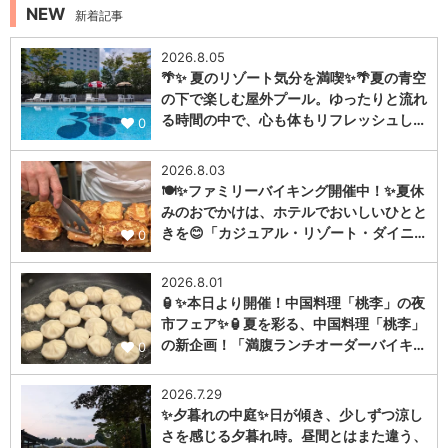
NEW
新着記事
2026.8.05
🌴✨ 夏のリゾート気分を満喫✨🌴夏の青空
の下で楽しむ屋外プール。ゆったりと流れ
る時間の中で、心も体もリフレッシュし…
0
2026.8.03
🍽️✨ファミリーバイキング開催中！✨夏休
みのおでかけは、ホテルでおいしいひとと
きを😊「カジュアル・リゾート・ダイニ…
0
2026.8.01
🏮✨本日より開催！中国料理「桃李」の夜
市フェア✨🏮夏を彩る、中国料理「桃李」
の新企画！「満腹ランチオーダーバイキ…
0
2026.7.29
✨夕暮れの中庭✨日が傾き、少しずつ涼し
さを感じる夕暮れ時。昼間とはまた違う、