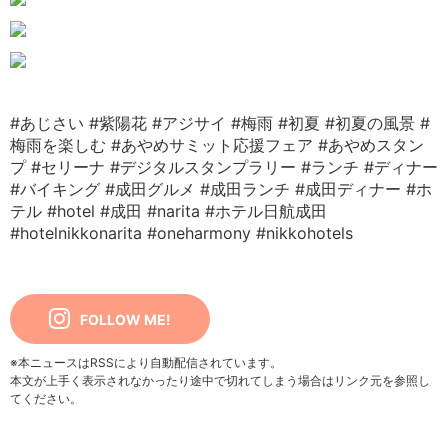
#あじさい
#紫陽花
#アジサイ
#梅雨
#初夏
#初夏の風景
#
梅雨を楽しむ
#あやめサミット応援フェア
#あやめスタン
プ
#セリーナ
#デジタルスタンプラリー
#ランチ
#ディナー
#バイキング
#成田グルメ
#成田ランチ
#成田ディナー
#ホ
テル
#hotel
#成田
#narita
#ホテル日航成田
#hotelnikkonarita
#oneharmony
#nikkohotels
FOLLOW ME!
※本ニュースはRSSにより自動配信されています。
本文が上手く表示されなかったり途中で切れてしまう場合はリンク元を参照し
てください。