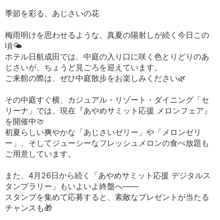
季節を彩る、あじさいの花
梅雨明けを思わせるような、真夏の陽射しが続く今日この
頃🌤
ホテル日航成田では、中庭の入り口に咲く色とりどりのあ
じさいが、ちょうど見ごろを迎えています。
ご来館の際は、ぜひ中庭散歩をお楽しみください🌿
その中庭すぐ横、カジュアル・リゾート・ダイニング「セ
リーナ」では、現在『あやめサミット応援 メロンフェア』
を開催中🍈
初夏らしい爽やかな「あじさいゼリー」や「メロンゼリ
ー」、そしてジューシーなフレッシュメロンの食べ放題も
ご用意しています。
また、4月26日から続く「あやめサミット応援 デジタルス
タンプラリー」もいよいよ終盤へ——
スタンプを集めて応募すると、素敵なプレゼントが当たる
チャンスも🎁