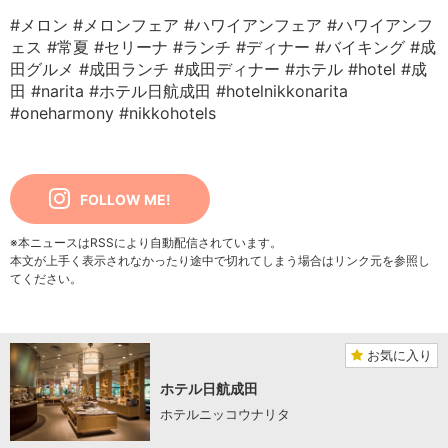
#メロン
#メロンフェア
#ハワイアンフェア
#ハワイアンフ
ェス
#常夏
#セリーナ
#ランチ
#ディナー
#バイキング
#成
田グルメ
#成田ランチ
#成田ディナー
#ホテル
#hotel
#成
田
#narita
#ホテル日航成田
#hotelnikkonarita
#oneharmony
#nikkohotels
FOLLOW ME!
※本ニュースはRSSにより自動配信されています。
本文が上手く表示されなかったり途中で切れてしまう場合はリンク元を参照し
てください。
お気に入り
ホテル日航成田
ホテルニッコウナリタ