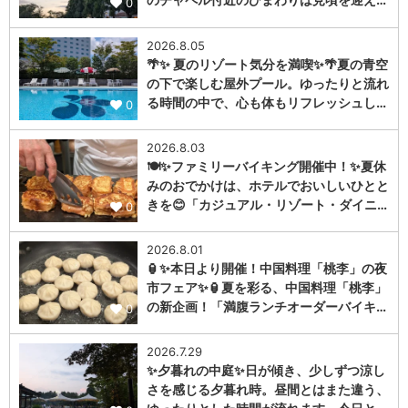
0
2026.8.05
🌴✨ 夏のリゾート気分を満喫✨🌴夏の青空
の下で楽しむ屋外プール。ゆったりと流れ
る時間の中で、心も体もリフレッシュし…
0
2026.8.03
🍽️✨ファミリーバイキング開催中！✨夏休
みのおでかけは、ホテルでおいしいひとと
きを😊「カジュアル・リゾート・ダイニ…
0
2026.8.01
🏮✨本日より開催！中国料理「桃李」の夜
市フェア✨🏮夏を彩る、中国料理「桃李」
の新企画！「満腹ランチオーダーバイキ…
0
2026.7.29
✨夕暮れの中庭✨日が傾き、少しずつ涼し
さを感じる夕暮れ時。昼間とはまた違う、