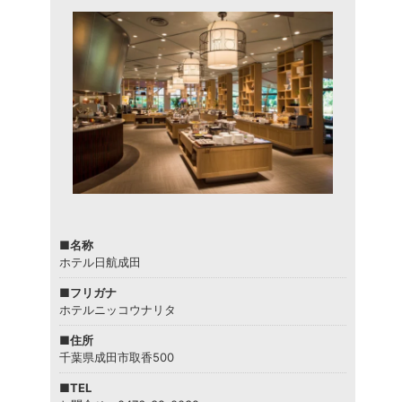
■名称
ホテル日航成田
■フリガナ
ホテルニッコウナリタ
■住所
千葉県成田市取香500
■TEL