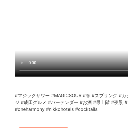
#マジックサワー
#MAGICSOUR
#春
#スプリング
#カ
ジ
#成田グルメ
#バーテンダー
#お酒
#最上階
#夜景
#oneharmony
#nikkohotels
#cocktails