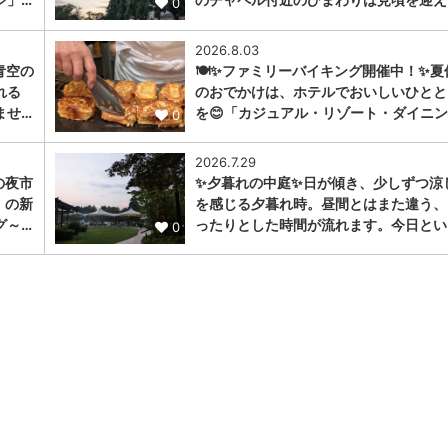
0
2026.8.03
青空の
🍽️✨ファミリーバイキング開催中！✨夏
れる
のおでかけは、ホテルでおいしいひとと
ませ…
を😊「カジュアル・リゾート・ダイニン
0
2026.7.29
の夜市
✨夕暮れの中庭✨日が傾き、少しずつ涼
」の新
を感じる夕暮れ時。昼間とはまた違う、
グ～…
ったりとした時間が流れます。今日とい
0