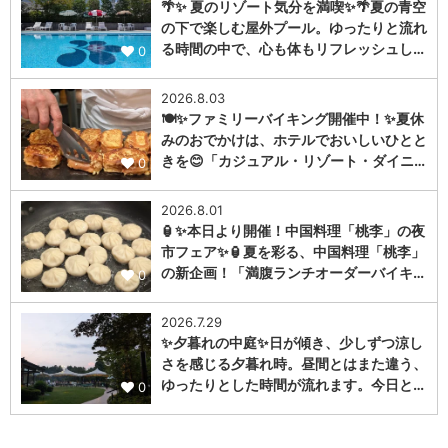
🌴✨ 夏のリゾート気分を満喫✨🌴夏の青空
の下で楽しむ屋外プール。ゆったりと流れ
る時間の中で、心も体もリフレッシュし…
0
2026.8.03
🍽️✨ファミリーバイキング開催中！✨夏休
みのおでかけは、ホテルでおいしいひとと
きを😊「カジュアル・リゾート・ダイニ…
0
2026.8.01
🏮✨本日より開催！中国料理「桃李」の夜
市フェア✨🏮夏を彩る、中国料理「桃李」
の新企画！「満腹ランチオーダーバイキ…
0
2026.7.29
✨夕暮れの中庭✨日が傾き、少しずつ涼し
さを感じる夕暮れ時。昼間とはまた違う、
ゆったりとした時間が流れます。今日と…
0