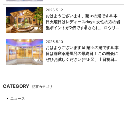
2026.5.12
おはようございます、蘭々の湯です♨️ 本
日火曜日はレディースday♀️ 女性の方の岩
盤ポイントが2倍です✌️ さらに、ロウリ…
0
2026.5.10
おはようございます😀 蘭々の湯です♨️ 本
日は洞窟薬湯風呂の最終日！ この機会に
ぜひお試しください(^^♪ 又、土日祝日…
0
CATEGORY
記事カテゴリ
ニュース