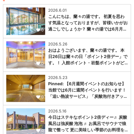
2026.6.01
こんにちは、蘭々の湯です。 初夏を思わ
す気温となっておりますが、皆様いかがお
過ごしでしょうか？ 蘭々の湯では6月月…
0
2026.5.26
おはようございます、蘭々の湯です。 本
日26日は蘭々の日「ポイント2倍デー」で
す。！ 入館ポイント・岩盤ポイントがど…
0
2026.5.23
Pinned: 【6月週間イベントのお知らせ】
当館では6月に週間イベントを行います！
「追い熱波サービス」「炭酸泡付きアッ…
0
2026.5.16
今日はステキなポイント2倍ディー♬ 炭酸
風呂は強炭酸 泡泡 ♬ お風呂でサウナで狼
龍で整って 更に美味しい季節のお料理を…
0