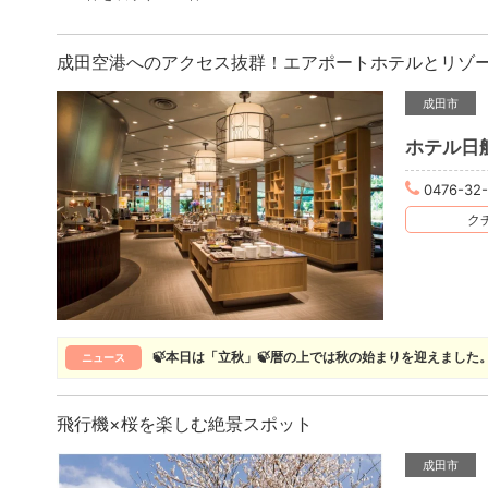
成田空港へのアクセス抜群！エアポートホテルとリゾ
成田市
ホテル日
0476-32
クチ
🍃本日は「立秋」🍃暦の上では秋の始まりを迎えました
ニュース
飛行機×桜を楽しむ絶景スポット
成田市