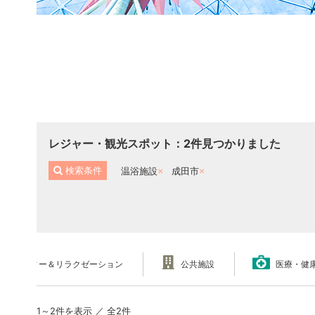
レジャー・観光スポット
：
2
件見つかりました
検索条件
温浴施設
成田市
ビューティー＆リラクゼーション
公共施設
医療・健
1～2件を表示 ／ 全2件