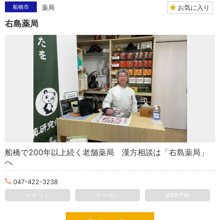
お気に入り
船橋市
薬局
右島薬局
船橋で200年以上続く老舗薬局 漢方相談は「右島薬局」
へ
047-422-3238
クチコミ
クーポン
WEB予約