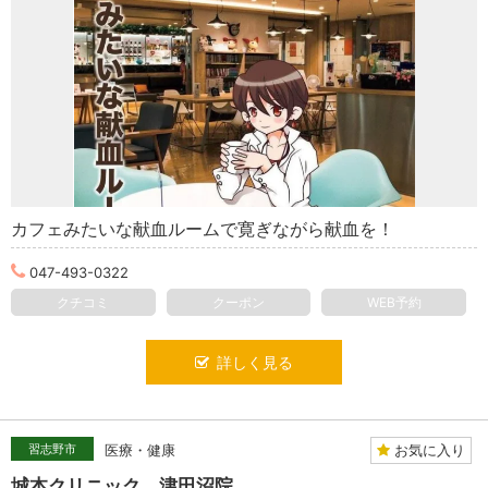
カフェみたいな献血ルームで寛ぎながら献血を！
047-493-0322
クチコミ
クーポン
WEB予約
詳しく見る
お気に入り
習志野市
医療・健康
城本クリニック 津田沼院