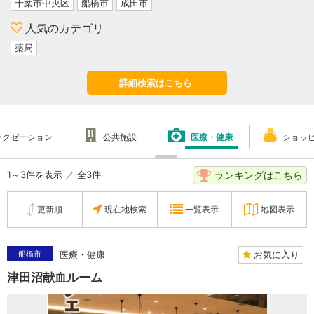
千葉市中央区
船橋市
成田市
人気のカテゴリ
薬局
詳細検索はこちら
ラクゼーション
公共施設
医療・健康
ショッ
ランキングはこちら
1～3件を表示 ／ 全3件
更新順
現在地検索
一覧表示
地図表示
お気に入り
船橋市
医療・健康
津田沼献血ルーム