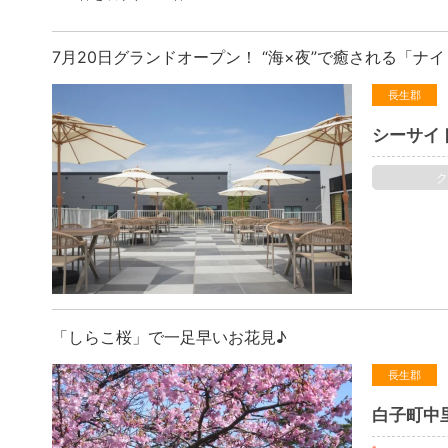
7月20日グランドオープン！ “海×夜”で癒される「ナ
長生郡
シーサイ
「しらこ桜」で一足早いお花見♪
長生郡
白子町中