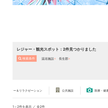
レジャー・観光スポット
：
2
件見つかりました
検索条件
温浴施設
長生郡
ビューティー＆リラクゼーション
公共施設
医療・健
1～2件を表示 ／ 全2件