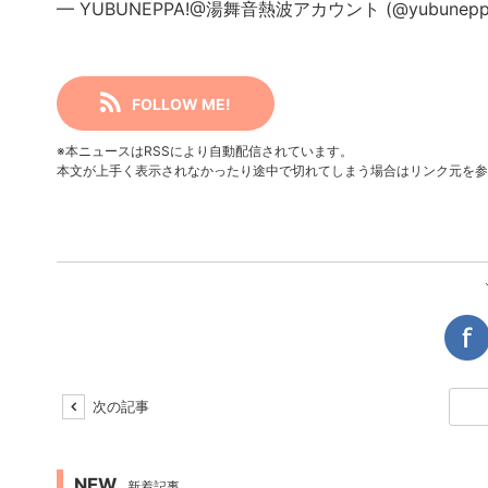
— YUBUNEPPA!@湯舞音熱波アカウント (@yubunepp
FOLLOW ME!
※本ニュースはRSSにより自動配信されています。
本文が上手く表示されなかったり途中で切れてしまう場合はリンク元を参
次の記事
NEW
新着記事