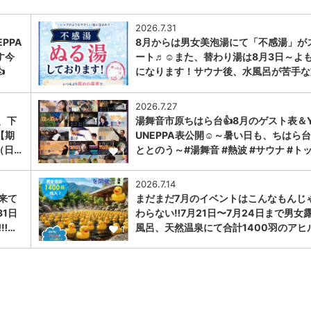
2026.7.31
PPA
8月からは男女美泡湯にて「不感湯」が
す今
ート♬☺また、替わり湯は8月3日～よ

になります！サウナ後、水風呂が苦手な
1
2026.7.27
、下
湯舞音市原ちはら台👍8月のゲスト表＆Y
【期
UNEPPA表公開☺～暑い日も、ちはら
（日…
ととのう～#湯舞音 #熱波 #サウナ #ト
1
2026.7.14
に来て
まだまだ7月のイベントはこんなもんじ
31日
わらない‼️7月21日〜7月24日まで男女
︎…
風呂、天然温泉にて合計1400羽のアヒ
1