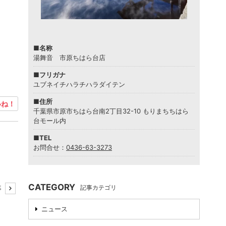
■名称
湯舞音 市原ちはら台店
■フリガナ
ユブネイチハラチハラダイテン
■住所
ね！
千葉県市原市ちはら台南2丁目32-10 もりまちちはら
台モール内
■TEL
お問合せ：
0436-63-3273
CATEGORY
記事カテゴリ
事
ニュース