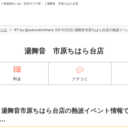
 ゲスト熱波師れいあ✨️ 女性サウナ室 ... | 湯舞音 市原ちはら台店
ュース
RT by @yubuneichihara: 5月10日(日) 湯舞音市原ちはら台店の熱波
湯舞音 市原ちはら台店
料金
クチコミ
月10日(日) 湯舞音市原ちはら台店の熱波イベント情報
..