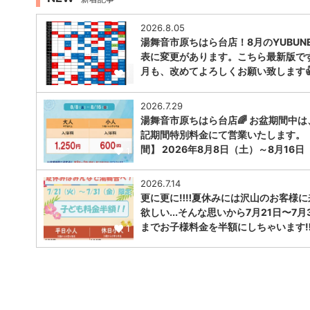
2026.8.05
湯舞音市原ちはら台店！8月のYUBUNE
表に変更があります。こちら最新版で
月も、改めてよろしくお願い致します
1
2026.7.29
湯舞音市原ちはら台店🌈 お盆期間中は
記期間特別料金にて営業いたします。
間】 2026年8月8日（土）～8月16日
1
2026.7.14
更に更に‼️‼️夏休みには沢山のお客様
欲しい...そんな思いから7月21日〜7月
までお子様料金を半額にしちゃいます‼︎‼
1