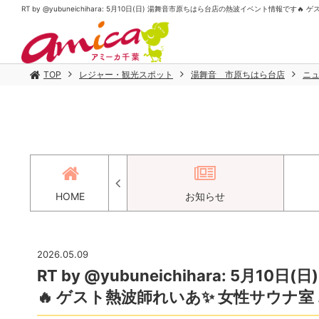
RT by @yubuneichihara: 5月10日(日) 湯舞音市原ちはら台店の熱波イベント情報です🔥
TOP
レジャー・観光スポット
湯舞音 市原ちはら台店
ニ
アクセス
HOME
お知らせ
2026.05.09
RT by @yubuneichihara: 5
🔥 ゲスト熱波師れいあ✨️ 女性サウナ室 .