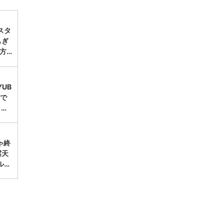
スタ
もぎ
方…
UB
台で
ッ…
ゃ終
露天
ル…