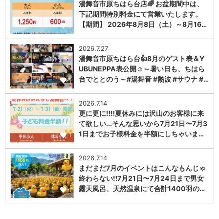
湯舞音市原ちはら台店🌈 お盆期間中は、
下記期間特別料金にて営業いたします。
【期間】 2026年8月8日（土）～8月16…
1
2026.7.27
湯舞音市原ちはら台👍8月のゲスト表＆Y
UBUNEPPA表公開☺～暑い日も、ちはら
台でととのう～#湯舞音 #熱波 #サウナ #…
1
2026.7.14
更に更に‼️‼️夏休みには沢山のお客様に来
て欲しい...そんな思いから7月21日〜7月3
1日までお子様料金を半額にしちゃいま…
1
2026.7.14
まだまだ7月のイベントはこんなもんじゃ
終わらない‼️7月21日〜7月24日まで男女
露天風呂、天然温泉にて合計1400羽の…
1