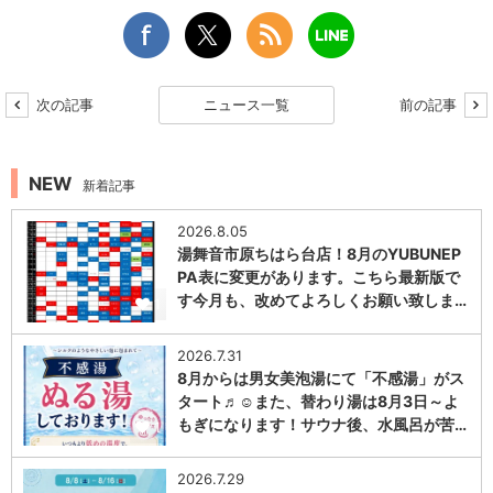
次の記事
ニュース一覧
前の記事
NEW
新着記事
2026.8.05
湯舞音市原ちはら台店！8月のYUBUNEP
PA表に変更があります。こちら最新版で
す今月も、改めてよろしくお願い致しま…
1
2026.7.31
8月からは男女美泡湯にて「不感湯」がス
タート♬☺また、替わり湯は8月3日～よ
もぎになります！サウナ後、水風呂が苦…
1
2026.7.29