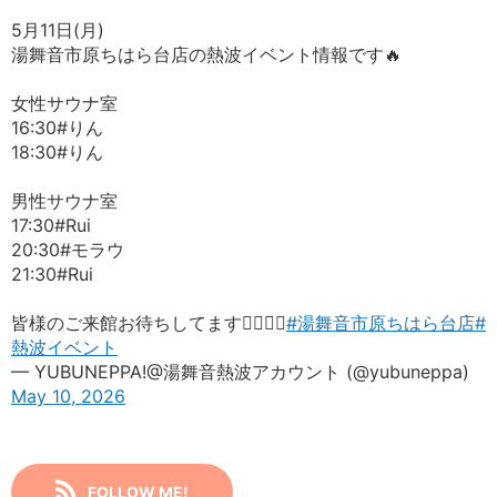
5月11日(月)
湯舞音市原ちはら台店の熱波イベント情報です🔥
女性サウナ室
16:30#りん
18:30#りん
男性サウナ室
17:30#Rui
20:30#モラウ
21:30#Rui
皆様のご来館お待ちしてます🙇‍♀️🙇‍♂️
#湯舞音市原ちはら台店
#
熱波イベント
— YUBUNEPPA!@湯舞音熱波アカウント (@yubuneppa)
May 10, 2026
FOLLOW ME!