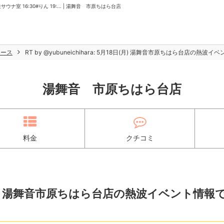
サウナ室 16:30#りん 19:... | 湯舞音 市原ちはら台店
ュース
RT by @yubuneichihara: 5月18日(月) 湯舞音市原ちはら台店の熱波イベン
湯舞音 市原ちはら台店
料金
クチコミ
月18日(月) 湯舞音市原ちはら台店の熱波イベント情報