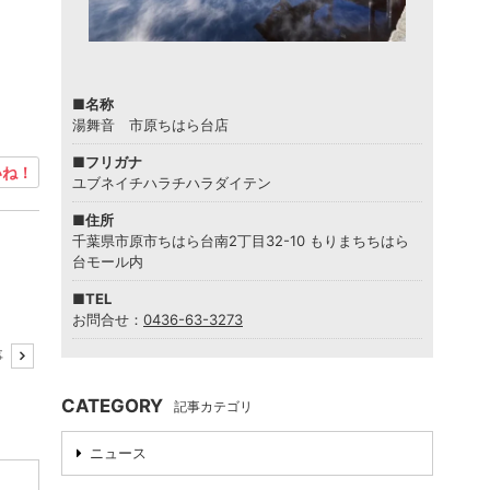
■名称
湯舞音 市原ちはら台店
■フリガナ
ね！
ユブネイチハラチハラダイテン
■住所
千葉県市原市ちはら台南2丁目32-10 もりまちちはら
台モール内
■TEL
お問合せ：
0436-63-3273
事
CATEGORY
記事カテゴリ
ニュース