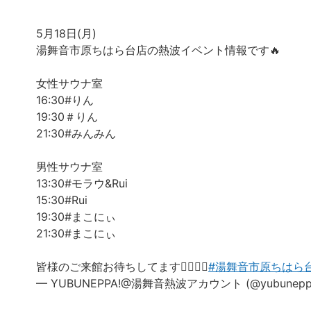
5月18日(月)
湯舞音市原ちはら台店の熱波イベント情報です🔥
女性サウナ室
16:30#りん
19:30＃りん
21:30#みんみん
男性サウナ室
13:30#モラウ&Rui
15:30#Rui
19:30#まこにぃ
21:30#まこにぃ
皆様のご来館お待ちしてます🙇‍♀️🙇‍♂️
#湯舞音市原ちはら
— YUBUNEPPA!@湯舞音熱波アカウント (@yubunepp