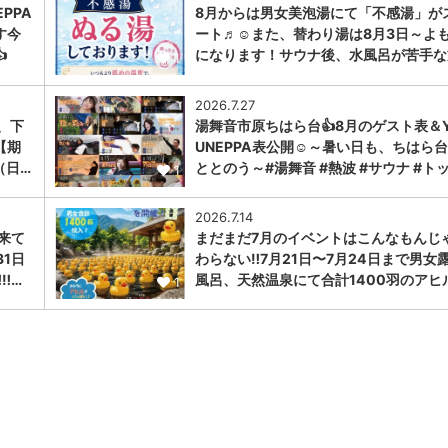
PPA
8月からは男女美泡湯にて「不感湯」が
す今
ート♬☺また、替わり湯は8月3日～よ

になります！サウナ後、水風呂が苦手な
1
2026.7.27
、下
湯舞音市原ちはら台👍8月のゲスト表＆Y
【期
UNEPPA表公開☺～暑い日も、ちはら
（日…
ととのう～#湯舞音 #熱波 #サウナ #ト
1
2026.7.14
に来て
まだまだ7月のイベントはこんなもんじ
31日
わらない‼️7月21日〜7月24日まで男女
︎…
風呂、天然温泉にて合計1400羽のアヒ
1