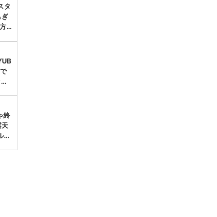
スタ
もぎ
方…
UB
台で
ッ…
ゃ終
露天
ル…