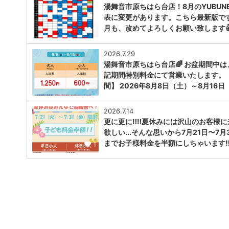
湯舞音市原ちはら台店！8月のYUBUNE
表に変更があります。こちら最新版で
月も、改めてよろしくお願い致します
1
2026.7.29
湯舞音市原ちはら台店🌈 お盆期間中は
記期間特別料金にて営業いたします。
間】 2026年8月8日（土）～8月16日
1
2026.7.14
更に更に‼️‼️夏休みには沢山のお客様
欲しい...そんな思いから7月21日〜7月
までお子様料金を半額にしちゃいます‼︎‼
1